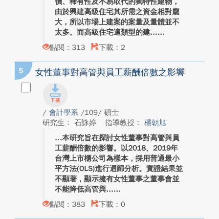
價、稀有性及不易取代的獨特性建物，
由於興建高級住宅其所需之資金相對龐
大，所以市場上建案的案量及量體並不
太多。而高級住宅這類型的建...
點閱：313
下載：2
5
女性董事對高管與員工薪酬倍數之影響
/
會計學系
/109/ 碩士
研究生： 石詠婷
指導教授：
楊朝旭
本研究旨在探討女性董事對高管與員
工薪酬倍數的影響。以2018、2019年
台灣上市櫃公司為樣本，採用普通最小
平方法(OLS)進行迴歸分析。實證結果並
不顯著，顯示擁有女性董事之董事會並
不能降低高管與...
點閱：383
下載：0