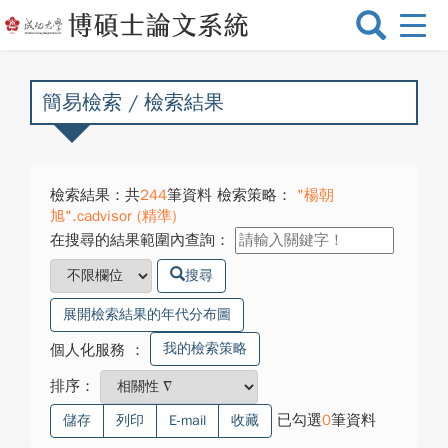
選
單
切
換
簡易檢索 / 檢索結果
檢索結果：共
244
筆資料 檢索策略：
"楊朝
旭".cadvisor (精準)
在搜尋的結果範圍內查詢：
搜尋
展開檢索結果的年代分布圖
我的檢索策略
個人化服務
：
排序：
已勾選
0
筆資料
儲存
列印
E-mail
收藏