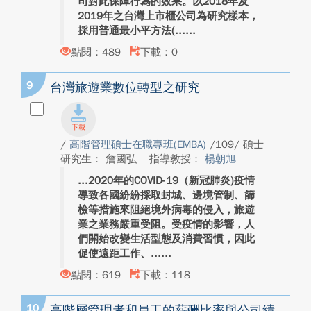
司對此保障行為的效果。以2018年及
2019年之台灣上市櫃公司為研究樣本，
採用普通最小平方法(...
點閱：489
下載：0
9
台灣旅遊業數位轉型之研究
/
高階管理碩士在職專班(EMBA)
/109/ 碩士
研究生： 詹國弘
指導教授：
楊朝旭
2020年的COVID-19（新冠肺炎)疫情
導致各國紛紛採取封城、邊境管制、篩
檢等措施來阻絕境外病毒的侵入，旅遊
業之業務嚴重受阻。受疫情的影響，人
們開始改變生活型態及消費習慣，因此
促使遠距工作、...
點閱：619
下載：118
10
高階層管理者和員工的薪酬比率與公司績