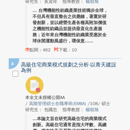
研究生： 黃資玲
指導教授：
楊朝旭
台灣機能性紡織產業技術獨步全球，
不但具有垂直整合之供應鏈，著重於研
發創新，並以經營生產各種高附加價值
之機能性紡織品並提供垂直化生產服
務；近年來台灣機能性紡織業受惠於全
球休閒運動風盛行，環保意...
點閱：462
下載：10
4
高級住宅商業模式規劃之分析-以青天建設
為例
本全文未授權公開AA
/
高階管理碩士在職專班(EMBA)
/108/ 碩士
研究生： 包國忠
指導教授：
楊朝旭
本論文旨在研究高級住宅的商業模式
創新。高級住宅通常是指大坪數、高總