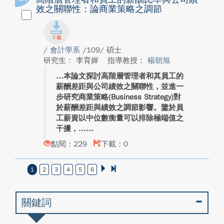
效之關聯性：論商業策略之調節
/
會計學系
/109/ 碩士
研究生： 李育嬋
指導教授：
楊朝旭
本論文探討高階層管理者和其員工的
薪酬差距與公司績效之關聯性，並進一
步研究商業策略(Business Strategy)對
於薪酬差距與績效之調節影響。鑒於員
工薪資以中位數衡量可以排除極端值之
干擾，...
點閱：229
下載：0
1
2
3
4
5
6
關鍵詞