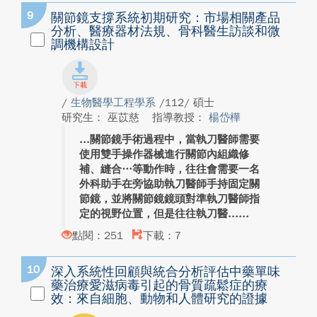
9
關節鏡支撐系統初期研究：市場相關產品
分析、醫療器材法規、骨科醫生訪談和微
調機構設計
/
生物醫學工程學系
/112/ 碩士
研究生： 巫苡慈
指導教授：
楊岱樺
關節鏡手術過程中，當執刀醫師需要
使用雙手操作器械進行關節內組織修
補、縫合…等動作時，往往會需要一名
外科助手在旁協助執刀醫師手持固定關
節鏡，並將關節鏡鏡頭對準執刀醫師指
定的視野位置，但是往往執刀醫...
點閱：251
下載：7
10
深入系統性回顧與統合分析評估中藥單味
藥治療愛滋病毒引起的骨質疏鬆症的療
效：來自細胞、動物和人體研究的證據