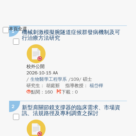
本頁全選
1
機械刺激模擬腕隧道症候群發病機制及可
行治療方法研究
校外公開
2026-10-15 AA
/
生物醫學工程學系
/109/ 碩士
研究生： 胡庭斳
指導教授：
楊岱樺
點閱：160
下載：0
2
新型肩關節鏡支撐器的臨床需求、市場資
訊、法規路徑及專利調查之探討