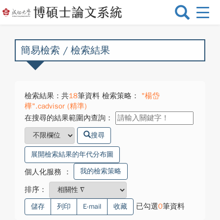
選
單
切
換
簡易檢索 / 檢索結果
檢索結果：共
18
筆資料 檢索策略：
"楊岱
樺".cadvisor (精準)
在搜尋的結果範圍內查詢：
搜尋
展開檢索結果的年代分布圖
我的檢索策略
個人化服務
：
排序：
已勾選
0
筆資料
儲存
列印
E-mail
收藏