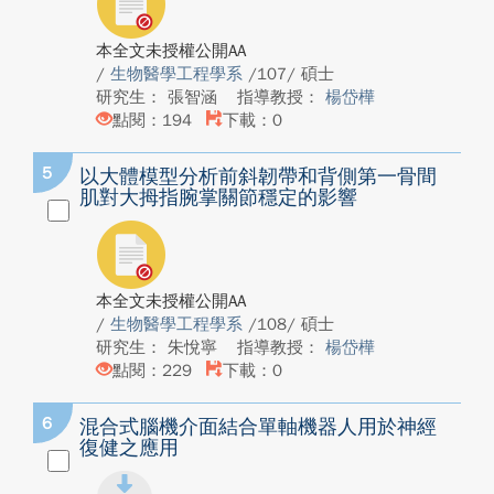
本全文未授權公開AA
/
生物醫學工程學系
/107/ 碩士
研究生： 張智涵
指導教授：
楊岱樺
點閱：194
下載：0
5
以大體模型分析前斜韌帶和背側第一骨間
肌對大拇指腕掌關節穩定的影響
本全文未授權公開AA
/
生物醫學工程學系
/108/ 碩士
研究生： 朱悅寧
指導教授：
楊岱樺
點閱：229
下載：0
6
混合式腦機介面結合單軸機器人用於神經
復健之應用