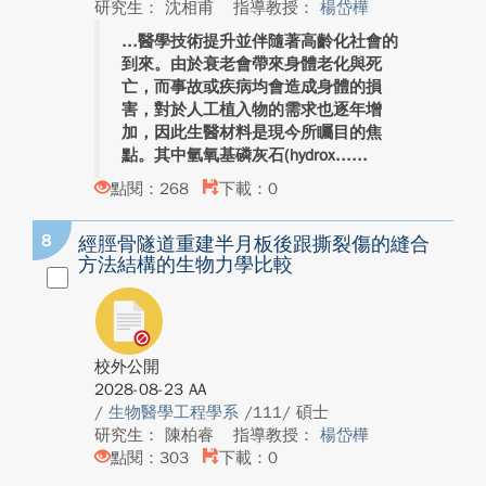
研究生： 沈相甫
指導教授：
楊岱樺
醫學技術提升並伴隨著高齡化社會的
到來。由於衰老會帶來身體老化與死
亡，而事故或疾病均會造成身體的損
害，對於人工植入物的需求也逐年增
加，因此生醫材料是現今所矚目的焦
點。其中氫氧基磷灰石(hydrox...
點閱：268
下載：0
8
經脛骨隧道重建半月板後跟撕裂傷的縫合
方法結構的生物力學比較
校外公開
2028-08-23 AA
/
生物醫學工程學系
/111/ 碩士
研究生： 陳柏睿
指導教授：
楊岱樺
點閱：303
下載：0