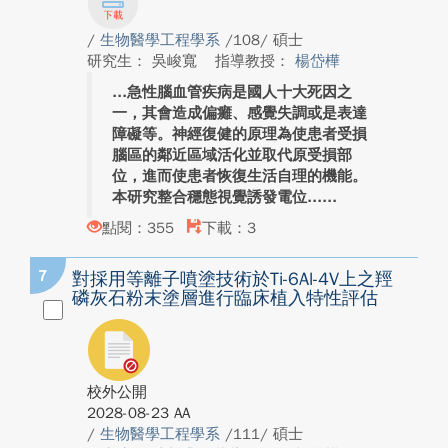
/
生物醫學工程學系
/108/ 碩士
研究生： 吳峻寬
指導教授：
楊岱樺
急性腦血管疾病是國人十大死因之
一，其會造成偏癱、感覺失調或是表達
障礙等。神經復健的原理為使患者受損
腦區的鄰近區域活化並取代原受損部
位，進而使患者恢復生活自理的機能。
本研究整合穩態視覺誘發電位...
點閱：355
下載：3
7
對採用等離子噴塗技術於Ti-6Al-4V上之羥
磷灰石粉末塗層進行臨床植入特性評估
校外公開
2028-08-23 AA
/
生物醫學工程學系
/111/ 碩士