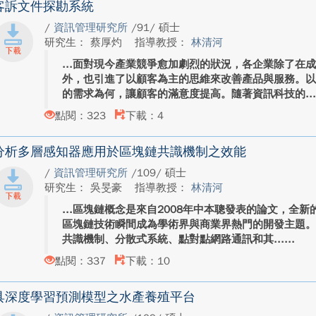
客訴文件探勘系統
/
資訊管理研究所
/91/ 碩士
研究生： 蔡厚灼
指導教授：
林清河
面對現今產業競爭愈加劇烈的狀況，各企業除了在
外，也引進了以顧客為主的思維來改善產品與服務。
的需求為何，讓顧客的滿意度提高。隨著資訊科技的..
點閱：323
下載：4
分析多層感知器應用於區塊鏈共識機制之效能
/
資訊管理研究所
/109/ 碩士
研究生： 吳旻豪
指導教授：
林清河
區塊鏈概念是來自2008年中本聰發表的論文，全
區塊鏈技術瞬間成為學術界與商業界熱門的開發主題
共識機制、分散式系統、點對點網路通訊和其...
點閱：337
下載：10
具深度學習預測模型之水產養殖平台