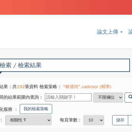
論文上傳
檢索 / 檢索結果
結果：共
192
筆資料 檢索策略：
"林清河".cadvisor (精準)
尋的結果範圍內查詢：
我的檢索策略
化服務
：
：
每頁筆數：
儲存