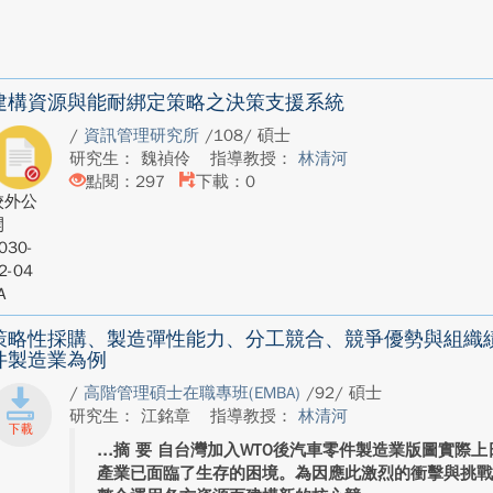
建構資源與能耐綁定策略之決策支援系統
/
資訊管理研究所
/108/ 碩士
研究生： 魏禎伶
指導教授：
林清河
點閱：297
下載：0
校外公
開
030-
2-04
A
策略性採購、製造彈性能力、分工競合、競爭優勢與組織
件製造業為例
/
高階管理碩士在職專班(EMBA)
/92/ 碩士
研究生： 江銘章
指導教授：
林清河
摘 要 自台灣加入WTO後汽車零件製造業版圖實際
產業已面臨了生存的困境。為因應此激烈的衝擊與挑