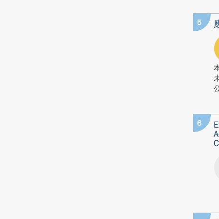
5
公
6
E
A
C