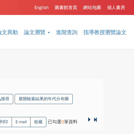
English
圖書館首頁
網站地圖
個人書房
論文異動
論文瀏覽
進階查詢
指導教授瀏覽論文
搜尋
展開檢索結果的年代分布圖
已勾選
0
筆資料
列印
E-mail
收藏