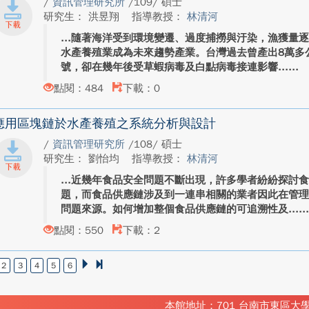
/
資訊管理研究所
/109/ 碩士
研究生： 洪昱翔
指導教授：
林清河
隨著海洋受到環境變遷、過度捕撈與汙染，漁獲量
水產養殖業成為未來趨勢產業。台灣過去曾產出8萬多
號，卻在幾年後受草蝦病毒及白點病毒接連影響...
點閱：484
下載：0
應用區塊鏈於水產養殖之系統分析與設計
/
資訊管理研究所
/108/ 碩士
研究生： 劉怡均
指導教授：
林清河
近幾年食品安全問題不斷出現，許多學者紛紛探討
題，而食品供應鏈涉及到一連串相關的業者因此在管
問題來源。如何增加整個食品供應鏈的可追溯性及...
點閱：550
下載：2
2
3
4
5
6
本館地址：701 台南市東區大