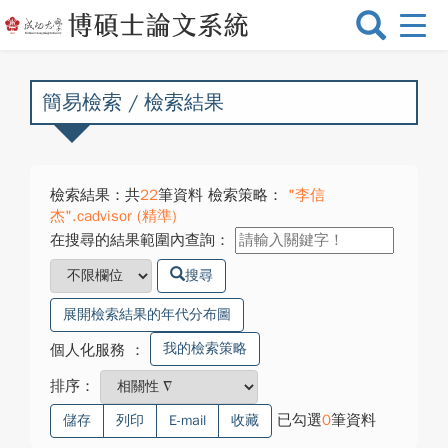
選
單
切
換
簡易檢索 / 檢索結果
檢索結果：共
22
筆資料 檢索策略：
"李信
杰".cadvisor (精準)
在搜尋的結果範圍內查詢：
搜尋
展開檢索結果的年代分布圖
我的檢索策略
個人化服務
：
排序：
已勾選
0
筆資料
儲存
列印
E-mail
收藏