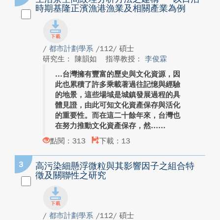
時期基隆正濱漁港漁業及相關產業為例
/
都市計劃學系
/112/ 碩士
研究生： 陳韻如
指導教授：
李俊霖
台灣擁有豐富的歷史與文化資源，因
此也累積了許多乘載著過往記憶與經驗
的地景，這些場域是城鎮發展過程的具
體見證，由此可知文化資產保存與活化
的重要性。而在這二十餘年來，台灣也
在努力推動文化資產保存，然...
點閱：313
下載：13
3
高污染細懸浮微粒與其影響因子之組合特
徵及關聯性之研究
/
都市計劃學系
/112/ 碩士