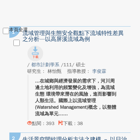
本頁全選
1
流域管理與生態安全觀點下流域特性差異
之分析—以高屏溪流域為例
/
都市計劃學系
/111/ 碩士
研究生： 林怡甄
指導教授：
李俊霖
在城鄉與經濟發展的需求下，河川周
邊土地利用的頻繁變化及增強，為流域
生態 環境帶來潛在的風險，進而影響到
人類生活。國際上以流域管理
(Watershed Management)概念，以整體
流域為單元...
點閱：393
下載：38
2
生活景空間紋理分析方法之建構 － 以日治