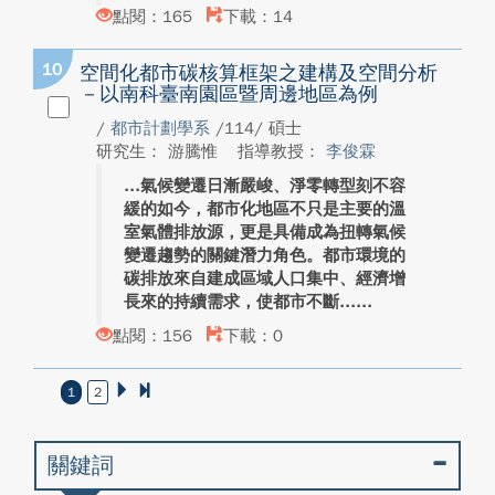
點閱：165
下載：14
10
空間化都市碳核算框架之建構及空間分析
－以南科臺南園區暨周邊地區為例
/
都市計劃學系
/114/ 碩士
研究生： 游騰惟
指導教授：
李俊霖
氣候變遷日漸嚴峻、淨零轉型刻不容
緩的如今，都市化地區不只是主要的溫
室氣體排放源，更是具備成為扭轉氣候
變遷趨勢的關鍵潛力角色。都市環境的
碳排放來自建成區域人口集中、經濟增
長來的持續需求，使都市不斷...
點閱：156
下載：0
1
2
關鍵詞