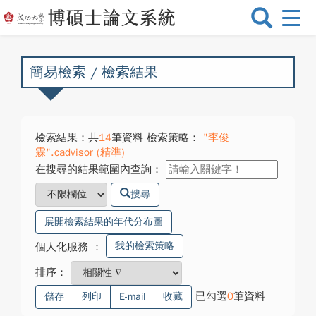
選
單
切
換
簡易檢索 / 檢索結果
檢索結果：共
14
筆資料 檢索策略：
"李俊
霖".cadvisor (精準)
在搜尋的結果範圍內查詢：
搜尋
展開檢索結果的年代分布圖
我的檢索策略
個人化服務
：
排序：
已勾選
0
筆資料
儲存
列印
E-mail
收藏