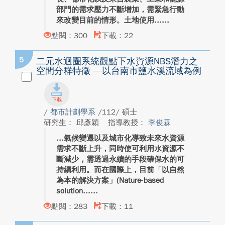
部門的需求壓力不斷增加，需緊急行動
來改變目前的情形。土地使用...
點閱：300
下載：22
5
二元水迴圈系統觀點下水資源NBS潛力之
空間分群特徵 —以台南市鹽水溪流域為例
/
都市計劃學系
/112/ 碩士
研究生： 邱彥穎
指導教授：
李俊霖
氣候變遷以及城市化導致未來水資源
需求不斷上升，同時使可利用水資源不
斷減少，需透過永續的手段確保水的可
持續利用。而在國際上，目前「以自然
為本的解決方案」(Nature-based
solution...
點閱：283
下載：11