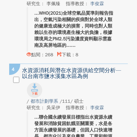
研究生： 李佩臻
指導教授：
李俊霖
WHO(2021)全球空氣品質準則報告指
出，空氣污染相關的疾病對於全球人類
的健康造成極大的損害，同時也對人類
賴以生存的環境產生極大的負擔，根據
環境局之PM2.5污染濃度資料顯示雲嘉
南及高屏地區的...
點閱：268
下載：8
4
水資源消耗與潛在水資源供給空間分析—
以台南市鹽水溪集水區為例
/
都市計劃學系
/111/ 碩士
研究生： 吳采伊
指導教授：
李俊霖
聯合國永續發展目標指出水資源永續
發展和消除貧困飢餓至關重要，水是各
方面永續發展的基礎，但因人口快速增
長、都市化以及來自農業、工業和能源