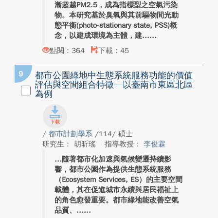
漸超越PM2.5，成為指標型之空氣污染
物。本研究基於臭氧與其前驅物間光動
態平衡(photo-stationary state, PSS)概
念，以建成環境為主體，建...
點閱：364
下載：45
9
都市公園綠地中生態系統服務功能的價值
評估與空間組合特徵—以臺南市東區北區
為例
/
都市計劃學系
/114/ 碩士
研究生： 胡昕瑤
指導教授：
李俊霖
隨著都市化加速與氣候變遷持續影
響，都市公園作為提供生態系統服務
（Ecosystem Services, ES）的主要空間
載體，其在促進城市永續與居民福祉上
的角色愈發重要。都市綠地能改善空氣
品質、...