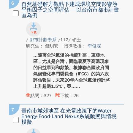
6
自然基礎解方觀點下建成環境空間影響熱
平衡因子之空間評估 —以台南市都市計畫
區為例
/
都市計劃學系
/112/ 碩士
研究生： 錢玥安
指導教授：
李俊霖
隨著全球氣溫的持續升高，東亞地
區，尤其是台灣，面臨著夏季高溫現象
的日益早到和頻繁。根據聯合國政府間
氣候變化專門委員會（IPCC）的第六次
評估報告，未來20年內全球氣溫預計將
上升超過1.5°C，亞...
點閱：327
下載：26
7
臺南市城郊地區 在光電政策下的Water-
Energy-Food-Land Nexus系統動態與情境
模擬