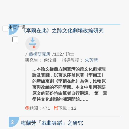
本頁全選
1
《李爾在此》之跨文化劇場改編研究
/
藝術研究所
/102/ 碩士
研究生： 侯汶姍
指導教授：
朱芳慧
本論文從西方到臺灣的跨文化劇場理
論及實踐，試著以莎翁原著《李爾王》
的新編京劇《李爾在此》為例，比較原
著與改編的不同型態。本文中引用英語
原文的部份均由筆者自行翻譯。 第一章
從跨文化劇場的溯源開始...
點閱：471
下載：12
2
梅蘭芳「戲曲舞蹈」之研究