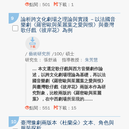
點閱：501
下載：1
9
論析跨文化劇場之理論與實踐 －以法國音
樂劇《羅密歐與茱麗葉之愛與恨》與臺灣
歌仔戲《彼岸花》為例
/
藝術研究所
/100/ 碩士
研究生： 張舒涵
指導教授：
朱芳慧
本文選定歌仔戲與西方音樂劇作論
述，以跨文化劇場理論為基礎，再以法
國音樂劇《羅密歐與茱麗葉之愛與恨》
與臺灣歌仔戲《彼岸花》兩版本作為研
究對象，比較兩版的《羅密歐與茱麗
葉》，在中西劇場所呈現的...
點閱：551
下載：15
10
臺灣豫劇兩版本《杜蘭朵》文本、角色與
服裝探析