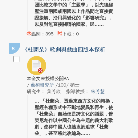
照比較文學中的「主題學」，以先後經
歷注重兩國或兩國以上作品間之直接實
證接觸、沿用與變化的「影響研究」，
以及對無直接關聯的國家、民...
點閱：395
下載：0
8
《杜蘭朵》歌劇與戲曲四版本探析
本全文未授權公開AA
/
藝術研究所
/100/ 碩士
研究生： 葉芳欣
指導教授：
朱芳慧
「杜蘭朵」透過東西方文化的轉換，
歷經各種形式中不斷地變異和再生，使
「杜蘭朵」自始便是跨文化的議題，普
契尼創作以中國公主為主題的義大利歌
劇，使得中國人也熱衷於追求「杜蘭
朵」，甚至將此改編為...