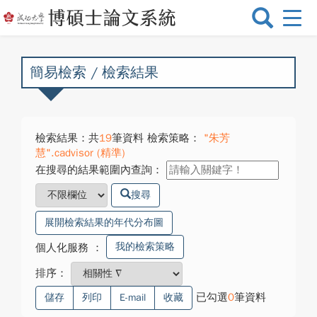
選
單
切
換
簡易檢索 / 檢索結果
檢索結果：共
19
筆資料 檢索策略：
"朱芳
慧".cadvisor (精準)
在搜尋的結果範圍內查詢：
搜尋
展開檢索結果的年代分布圖
我的檢索策略
個人化服務
：
排序：
已勾選
0
筆資料
儲存
列印
E-mail
收藏