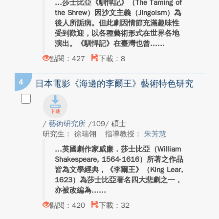
莎士比亞《馴悍記》（The Taming of
the Shrew）因沙文主義（Jingoism）為
後人所詬病。但此劇因情節充滿趣味性
受到歡迎，以各種藝術形式在世界各地
演出。《馴悍記》在臺灣也曾...
點閱：427
下載：8
4
日本電影《海邊的李爾王》藝術特色研究
/
藝術研究所
/109/ 碩士
研究生： 徐瑞翎
指導教授：
朱芳慧
英國劇作家威廉．莎士比亞（William
Shakespeare, 1564-1616）所著之作品
皆為文學經典，《李爾王》（King Lear,
1623）為莎士比亞著名四大悲劇之一，
亦被改編為...
點閱：420
下載：32