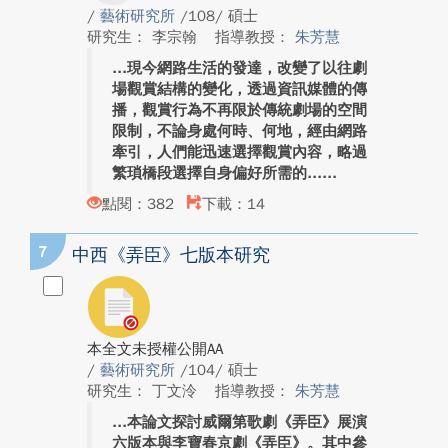
/
藝術研究所
/108/ 碩士
研究生： 李宗翰
指導教授：
朱芳慧
現今網路生活的發達，改變了以往劇
場觀賞結構的變化，透過資訊媒體的傳
播，觀賞行為不再限於傳統劇場的空間
限制，不論身處何時、何地，經由網路
牽引，人們能迅速選擇觀賞內容，略過
繁瑣橋段選擇自身偏好所需的...
點閱：382
下載：14
7
中西《弄臣》七版本研究
本全文未授權公開AA
/
藝術研究所
/104/ 碩士
研究生： 丁文泠
指導教授：
朱芳慧
本論文探討威爾第歌劇《弄臣》展演
六版本與李寶春京劇《弄臣》。其中參