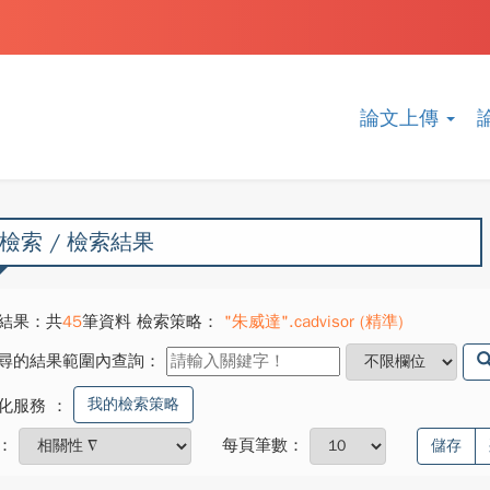
論文上傳
檢索 / 檢索結果
結果：共
45
筆資料 檢索策略：
"朱威達".cadvisor (精準)
尋的結果範圍內查詢：
我的檢索策略
化服務
：
：
每頁筆數：
儲存