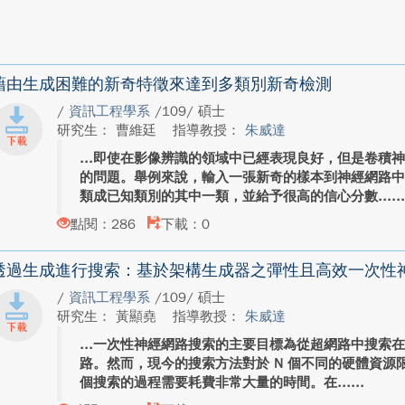
藉由生成困難的新奇特徵來達到多類別新奇檢測
/
資訊工程學系
/109/ 碩士
研究生： 曹維廷
指導教授：
朱威達
即使在影像辨識的領域中已經表現良好，但是卷積
的問題。舉例來說，輸入一張新奇的樣本到神經網路
類成已知類別的其中一類，並給予很高的信心分數...
點閱：286
下載：0
透過生成進行搜索：基於架構生成器之彈性且高效一次性
/
資訊工程學系
/109/ 碩士
研究生： 黃顯堯
指導教授：
朱威達
一次性神經網路搜索的主要目標為從超網路中搜索
路。然而，現今的搜索方法對於 N 個不同的硬體資源限
個搜索的過程需要耗費非常大量的時間。在...