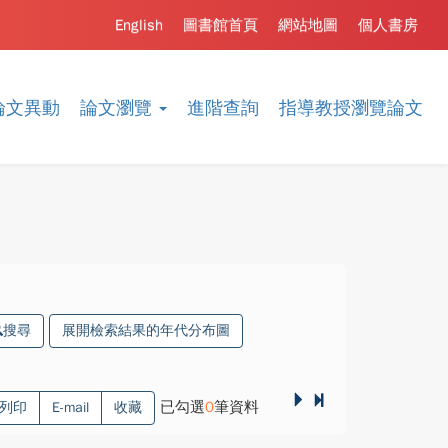
English
圖書館首頁
網站地圖
個人書房
論文異動
論文瀏覽
進階查詢
指導教授瀏覽論文
搜尋
展開檢索結果的年代分布圖
已勾選
0
筆資料
列印
E-mail
收藏