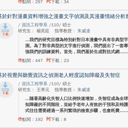
點閱：297
下載：34
基於針對漫畫資料增強之漫畫文字偵測及其漫畫情緒分析
/
資訊工程學系
/110/ 碩士
研究生： 楊奕廷
指導教授：
朱威達
我們的研究目標為特別針對日本漫畫中具有非典型
測。為了對非典型的文字進行偵測，我們提出了一套
強我們的訓練資料。首先，我們基於生成對抗式網...
點閱：447
下載：23
基於視覺與聽覺資訊之偵測老人輕度認知障礙及失智症
/
資訊工程學系
/110/ 碩士
研究生： 王蒂元
指導教授：
朱威達
隨著高齡化失智人口比例快速增加，失智症成為全
知障礙的不同階段，並給予老年人有效的干預和及時
式往往需要經過一系列繁瑣的檢查步驟，也會耗費...
點閱：192
下載：8