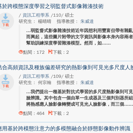
基於跨模態深度學習之弱監督式影像雜湊技術
/
資訊工程學系
/110/ 碩士
研究生： 楊晴晴
指導教授：
朱威達
弱監督式影像雜湊技術近年因想利用豐富但帶有雜亂文字
而興起，這些圖片附帶的文字資訊與影像本身內容兩
幫助訓練深度學習雜湊模型。然而，如...
點閱：172
下載：2
結合高頻資訊及種族偏差研究的熱影像到可見光多尺度人
/
資訊工程學系
/109/ 碩士
研究生： 何宗翰
指導教授：
朱威達
我們提出一種基於對抗式學習的多尺度熱影像到可
臉辨識。其中包含一個由單一生成器及三個判別器所
將熱感應人臉影像轉變成可見光人臉影像，而三個...
點閱：464
下載：2
應用基於跨模態注意力的多模態融合於靜態影像動作辨識