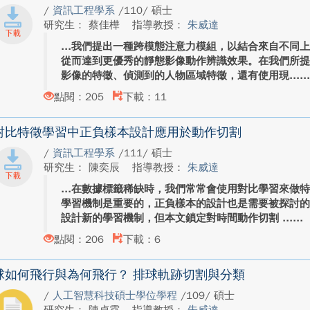
/
資訊工程學系
/110/ 碩士
研究生： 蔡佳樺
指導教授：
朱威達
我們提出一種跨模態注意力模組，以結合來自不同
從而達到更優秀的靜態影像動作辨識效果。在我們所
影像的特徵、偵測到的人物區域特徵，還有使用現...
點閱：205
下載：11
對比特徵學習中正負樣本設計應用於動作切割
/
資訊工程學系
/111/ 碩士
研究生： 陳奕辰
指導教授：
朱威達
在數據標籤稀缺時，我們常常會使用對比學習來做
學習機制是重要的，正負樣本的設計也是需要被探討
設計新的學習機制，但本文鎖定對時間動作切割 ...
點閱：206
下載：6
球如何飛行與為何飛行？ 排球軌跡切割與分類
/
人工智慧科技碩士學位學程
/109/ 碩士