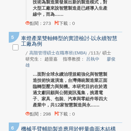
技術為製造業發展出新的製造模式，對
大型工廠來說智慧製造是已經導入生產
線中，而為...
點閱：273
下載：0
5
車燈產業雙軸轉型的實證檢討-以永續智慧
工廠為例
/
高階管理碩士在職專班(EMBA)
/113/ 碩士
研究生： 趙晉嘉
指導教授：
呂執中
廖俊
雄
面對全球永續治理規範強化與智慧製
造技術快速演進，台灣傳統製造業正面
臨轉型壓力與契機。本研究目的在於透
過文獻回顧與公開資訊蒐集，挑選電
子、家具、包裝、汽車與零組件等四大
產業中，共12家智慧製造與永...
點閱：298
下載：0
6
機械手臂輔助製造應用於輕量曲面木結構