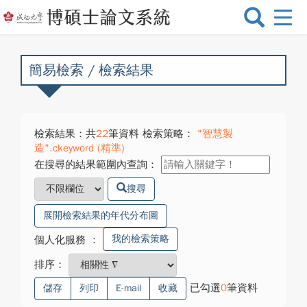
選
單
切
換
簡易檢索 / 檢索結果
檢索結果：共
22
筆資料 檢索策略：
"智慧製
造".ckeyword (精準)
在搜尋的結果範圍內查詢：
搜尋
展開檢索結果的年代分布圖
我的檢索策略
個人化服務
：
排序：
已勾選
0
筆資料
儲存
列印
E-mail
收藏