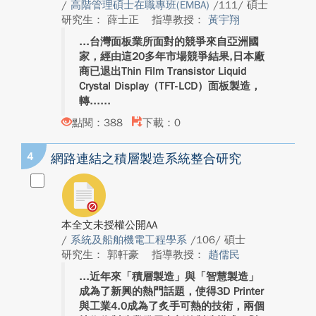
/
高階管理碩士在職專班(EMBA)
/111/ 碩士
研究生： 薛士正
指導教授：
黃宇翔
台灣面板業所面對的競爭來自亞洲國
家，經由這20多年市場競爭結果,日本廠
商已退出Thin Film Transistor Liquid
Crystal Display（TFT-LCD）面板製造，
轉...
點閱：388
下載：0
4
網路連結之積層製造系統整合研究
本全文未授權公開AA
/
系統及船舶機電工程學系
/106/ 碩士
研究生： 郭軒豪
指導教授：
趙儒民
近年來「積層製造」與「智慧製造」
成為了新興的熱門話題，使得3D Printer
與工業4.0成為了炙手可熱的技術，兩個