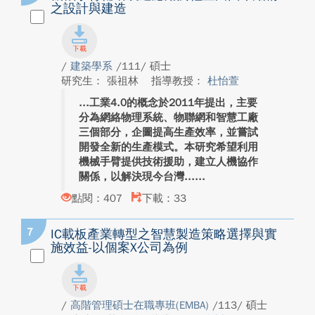
之設計與建造
/
建築學系
/111/ 碩士
研究生： 張祖林
指導教授：
杜怡萱
工業4.0的概念於2011年提出，主要
分為網絡物理系統、物聯網和智慧工廠
三個部分，企圖提高生產效率，並嘗試
開發全新的生產模式。本研究希望利用
機械手臂提供技術援助，建立人機協作
關係，以解決現今台灣...
點閱：407
下載：33
7
IC載板產業轉型之智慧製造策略選擇與實
施效益-以個案X公司為例
/
高階管理碩士在職專班(EMBA)
/113/ 碩士