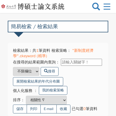
選
單
切
換
簡易檢索 / 檢索結果
檢索結果：共
1
筆資料 檢索策略：
"新制度經濟
學".ckeyword (精準)
在搜尋的結果範圍內查詢：
搜尋
展開檢索結果的年代分布圖
我的檢索策略
個人化服務
：
排序：
已勾選
0
筆資料
儲存
列印
E-mail
收藏