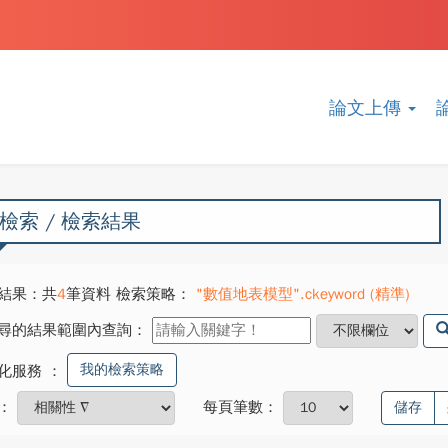
論文上傳
檢索 / 檢索結果
結果：共
4
筆資料 檢索策略：
"數值地表模型".ckeyword (精準)
尋的結果範圍內查詢：
我的檢索策略
化服務
：
：
每頁筆數：
儲存