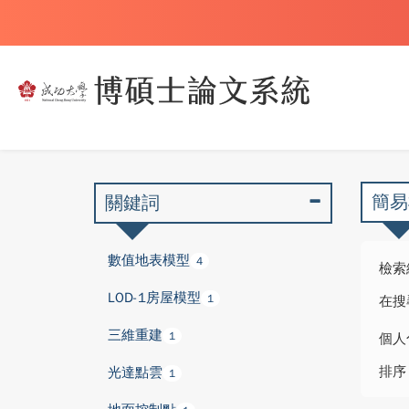
簡易
關鍵詞
數值地表模型
4
檢索
LOD-1房屋模型
1
在搜
三維重建
1
個人
排序
光達點雲
1