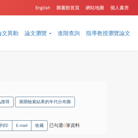
English
圖書館首頁
網站地圖
個人書房
論文異動
論文瀏覽
進階查詢
指導教授瀏覽論文
搜尋
展開檢索結果的年代分布圖
已勾選
0
筆資料
列印
E-mail
收藏