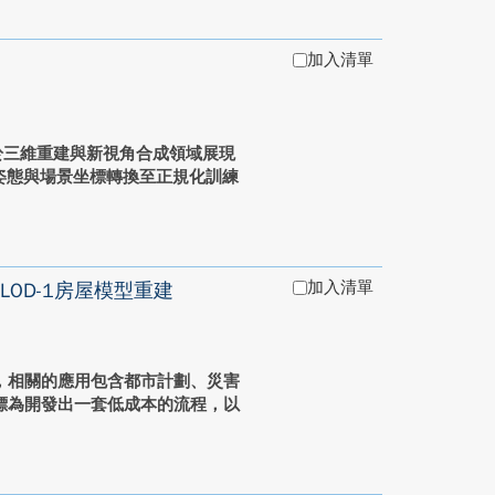
加入清單
 NeRF)於三維重建與新視角合成領域展現
置姿態與場景坐標轉換至正規化訓練
加入清單
OD-1房屋模型重建
，相關的應用包含都市計劃、災害
標為開發出一套低成本的流程，以