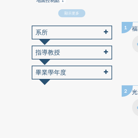
地面控制點
1
顯示更多
1
福
系所
指導教授
畢業學年度
2
光