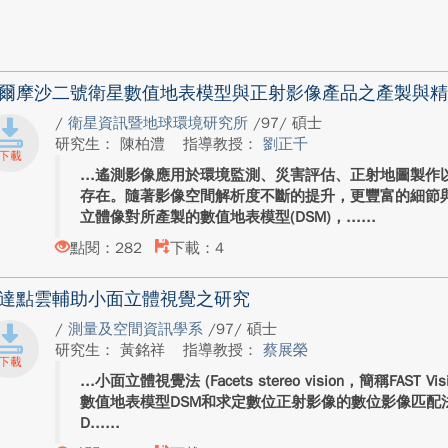
爾摩沙二號衛星數值地表模型與正射影像產品之產製與精
/
衛星資訊暨地球環境研究所
/97/ 碩士
研究生： 陳柏澧
指導教授：
劉正千
遙測影像應用於環境監測、災害評估、正射地圖製作
存在。隨著影像空間解析度不斷的提升，更豐富的細節
立體像對所產製的數值地表模型(DSM)，...
點閱：282
下載：4
達點雲輔助小面立體視覺之研究
/
測量及空間資訊學系
/97/ 碩士
研究生： 黃銘祥
指導教授：
蔡展榮
小面立體視覺法 (Facets stereo vision，簡稱FAS
數值地表模型DSM和求定數位正射影像的數位影像匹配
D...