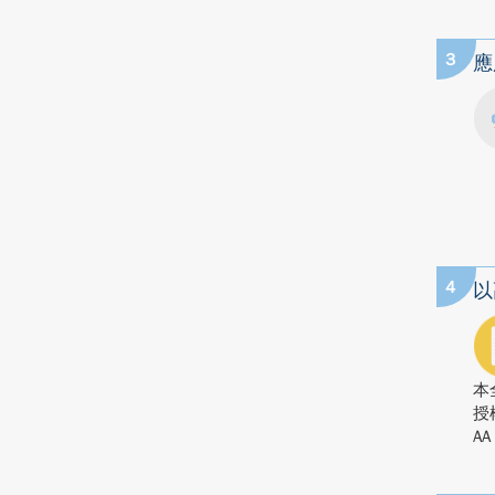
3
應
4
以
本
授
AA