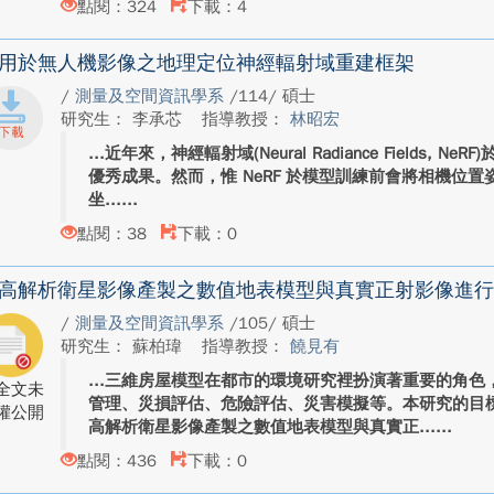
點閱：324
下載：4
用於無人機影像之地理定位神經輻射域重建框架
/
測量及空間資訊學系
/114/ 碩士
研究生： 李承芯
指導教授：
林昭宏
近年來，神經輻射域(Neural Radiance Fields,
優秀成果。然而，惟 NeRF 於模型訓練前會將相機位
坐...
點閱：38
下載：0
高解析衛星影像產製之數值地表模型與真實正射影像進行L
/
測量及空間資訊學系
/105/ 碩士
研究生： 蘇柏瑋
指導教授：
饒見有
三維房屋模型在都市的環境研究裡扮演著重要的角色
全文未
管理、災損評估、危險評估、災害模擬等。本研究的目
權公開
高解析衛星影像產製之數值地表模型與真實正...
點閱：436
下載：0