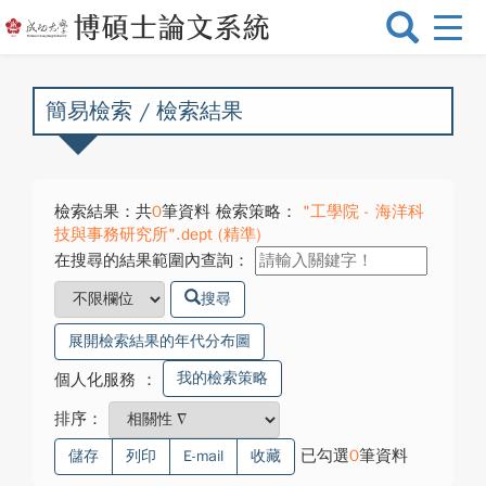
選
單
切
換
簡易檢索 / 檢索結果
檢索結果：共
0
筆資料 檢索策略：
"工學院 - 海洋科
技與事務研究所".dept (精準)
在搜尋的結果範圍內查詢：
搜尋
展開檢索結果的年代分布圖
我的檢索策略
個人化服務
：
排序：
已勾選
0
筆資料
儲存
列印
E-mail
收藏