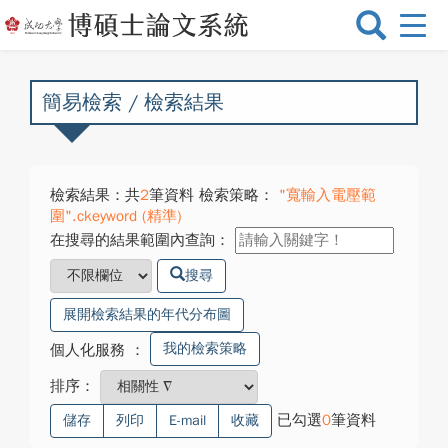
選
單
切
換
簡易檢索 / 檢索結果
檢索結果：共
2
筆資料 檢索策略：
"寬輸入電壓範
圍".ckeyword (精準)
在搜尋的結果範圍內查詢：
搜尋
展開檢索結果的年代分布圖
我的檢索策略
個人化服務
：
排序：
已勾選
0
筆資料
儲存
列印
E-mail
收藏