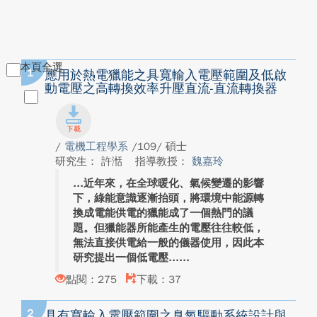
本頁全選
1
應用於熱電獵能之具寬輸入電壓範圍及低啟
動電壓之高轉換效率升壓直流-直流轉換器
/
電機工程學系
/109/ 碩士
研究生： 許湉
指導教授：
魏嘉玲
近年來，在全球暖化、氣候變遷的影響
下，綠能意識逐漸抬頭，將環境中能源轉
換成電能供電的獵能成了一個熱門的議
題。但獵能器所能產生的電壓往往較低，
無法直接供電給一般的儀器使用，因此本
研究提出一個低電壓...
點閱：275
下載：37
2
具有寬輸入電壓範圍之臭氧驅動系統設計與