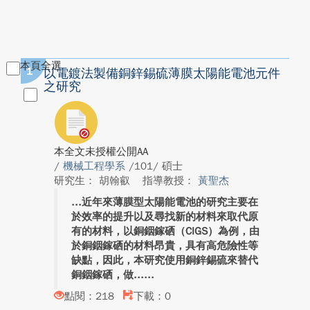
本頁全選
1
以電鍍法製備銅鋅錫硫薄膜太陽能電池元件
之研究
本全文未授權公開AA
/
機械工程學系
/101/ 碩士
研究生： 胡翰叡
指導教授：
黃聖杰
近年來薄膜型太陽能電池的研究主要在
於效率的提升以及尋找新的材料來取代原
有的材料，以銅銦鎵硒（CIGS）為例，由
於銅銦鎵硒的材料昂貴，具有高危險性等
缺點，因此，本研究使用銅鋅錫硫來替代
銅銦鎵硒，做...
點閱：218
下載：0