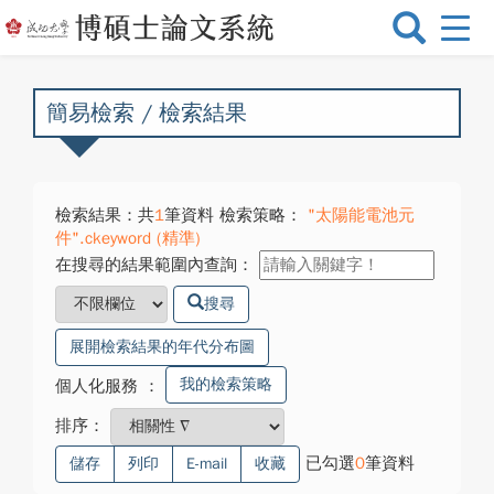
選
單
切
換
簡易檢索 / 檢索結果
檢索結果：共
1
筆資料 檢索策略：
"太陽能電池元
件".ckeyword (精準)
在搜尋的結果範圍內查詢：
搜尋
展開檢索結果的年代分布圖
我的檢索策略
個人化服務
：
排序：
已勾選
0
筆資料
儲存
列印
E-mail
收藏