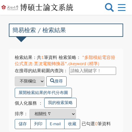
選
單
切
換
簡易檢索 / 檢索結果
檢索結果：共
1
筆資料 檢索策略：
"多階模組電容箝
位式直流-直流電能轉換器".ckeyword (精準)
在搜尋的結果範圍內查詢：
搜尋
展開檢索結果的年代分布圖
我的檢索策略
個人化服務
：
排序：
已勾選
0
筆資料
儲存
列印
E-mail
收藏