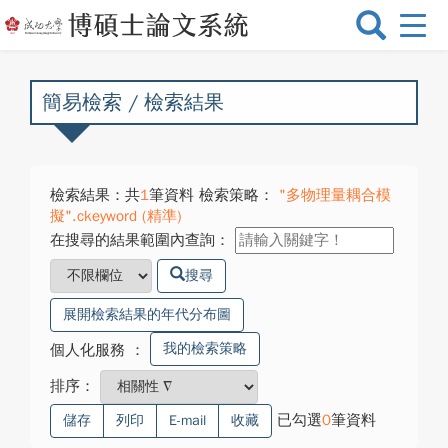
選
單
切
換
簡易檢索 / 檢索結果
檢索結果：共
1
筆資料 檢索策略：
"多物理量耦合模
擬".ckeyword (精準)
在搜尋的結果範圍內查詢：
搜尋
展開檢索結果的年代分布圖
我的檢索策略
個人化服務
：
排序：
已勾選
0
筆資料
儲存
列印
E-mail
收藏