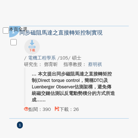
本頁全選
1
同步磁阻馬達之直接轉矩控制實現
/
電機工程學系
/105/ 碩士
研究生： 鄧育昕
指導教授：
蔡明祺
本文提出同步磁阻馬達之直接轉矩控
制(Direct torque control，簡稱DTC)及
Luenberger Observer估測架構，避免傳
統磁交鏈估測以反電動勢積分的方式所造
成...
點閱：390
下載：26
1