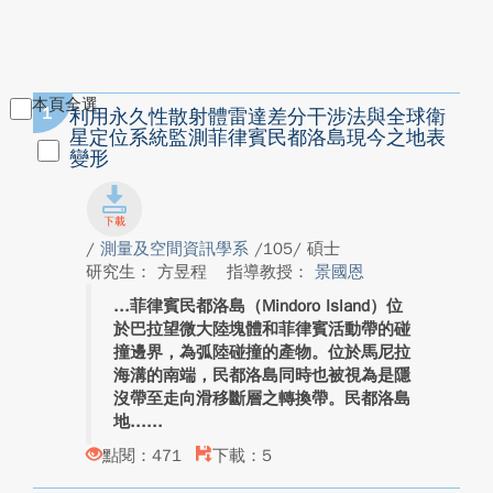
本頁全選
1
利用永久性散射體雷達差分干涉法與全球衛
星定位系統監測菲律賓民都洛島現今之地表
變形
/
測量及空間資訊學系
/105/ 碩士
研究生： 方昱程
指導教授：
景國恩
菲律賓民都洛島（Mindoro Island）位
於巴拉望微大陸塊體和菲律賓活動帶的碰
撞邊界，為弧陸碰撞的產物。位於馬尼拉
海溝的南端，民都洛島同時也被視為是隱
沒帶至走向滑移斷層之轉換帶。民都洛島
地...
點閱：471
下載：5