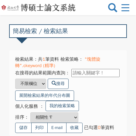
選
單
切
換
簡易檢索 / 檢索結果
檢索結果：共
1
筆資料 檢索策略：
"塊體旋
轉".ckeyword (精準)
在搜尋的結果範圍內查詢：
搜尋
展開檢索結果的年代分布圖
我的檢索策略
個人化服務
：
排序：
已勾選
0
筆資料
儲存
列印
E-mail
收藏