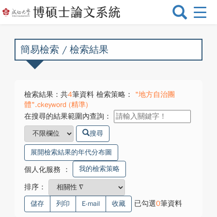
選
單
切
換
簡易檢索 / 檢索結果
檢索結果：共
4
筆資料 檢索策略：
"地方自治團
體".ckeyword (精準)
在搜尋的結果範圍內查詢：
搜尋
展開檢索結果的年代分布圖
我的檢索策略
個人化服務
：
排序：
已勾選
0
筆資料
儲存
列印
E-mail
收藏