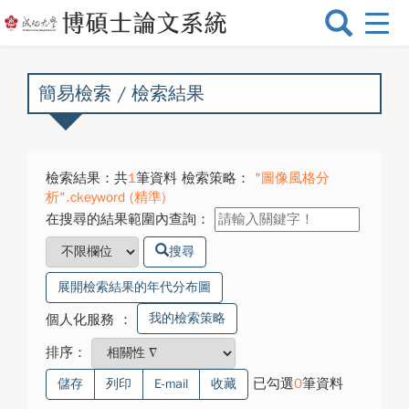
選
單
切
換
簡易檢索 / 檢索結果
檢索結果：共
1
筆資料 檢索策略：
"圖像風格分
析".ckeyword (精準)
在搜尋的結果範圍內查詢：
搜尋
展開檢索結果的年代分布圖
我的檢索策略
個人化服務
：
排序：
已勾選
0
筆資料
儲存
列印
E-mail
收藏