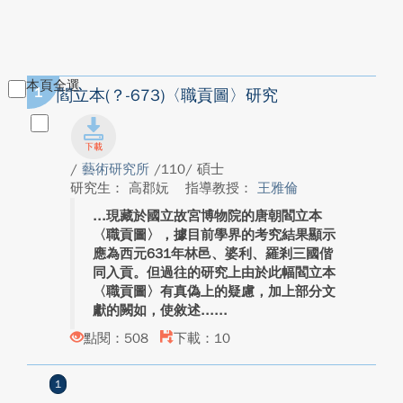
本頁全選
1
閻立本(？-673)〈職貢圖〉研究
/
藝術研究所
/110/ 碩士
研究生： 高郡妧
指導教授：
王雅倫
現藏於國立故宮博物院的唐朝閻立本
〈職貢圖〉，據目前學界的考究結果顯示
應為西元631年林邑、婆利、羅剎三國偕
同入貢。但過往的研究上由於此幅閻立本
〈職貢圖〉有真偽上的疑慮，加上部分文
獻的闕如，使敘述...
點閱：508
下載：10
1