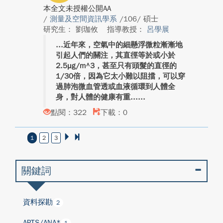
本全文未授權公開AA
/
測量及空間資訊學系
/106/ 碩士
研究生： 劉珈攸
指導教授：
呂學展
近年來，空氣中的細懸浮微粒漸漸地
引起人們的關注，其直徑等於或小於
2.5μg/m^3，甚至只有頭髮的直徑的
1/30倍，因為它太小難以阻擋，可以穿
過肺泡微血管透或血液循環到人體全
身，對人體的健康有重...
點閱：322
下載：0
1
2
3
關鍵詞
資料探勘
2
APTS/ANA*