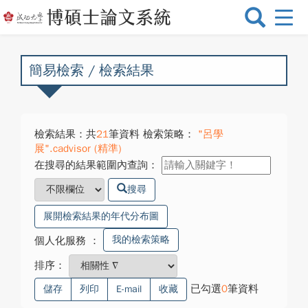
選
單
切
換
簡易檢索 / 檢索結果
檢索結果：共
21
筆資料 檢索策略：
"呂學
展".cadvisor (精準)
在搜尋的結果範圍內查詢：
搜尋
展開檢索結果的年代分布圖
我的檢索策略
個人化服務
：
排序：
已勾選
0
筆資料
儲存
列印
E-mail
收藏