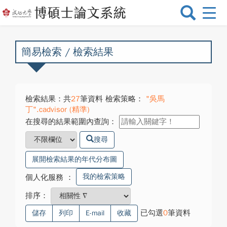
選
單
切
換
簡易檢索 / 檢索結果
檢索結果：共
27
筆資料 檢索策略：
"吳馬
丁".cadvisor (精準)
在搜尋的結果範圍內查詢：
搜尋
展開檢索結果的年代分布圖
我的檢索策略
個人化服務
：
排序：
已勾選
0
筆資料
儲存
列印
E-mail
收藏