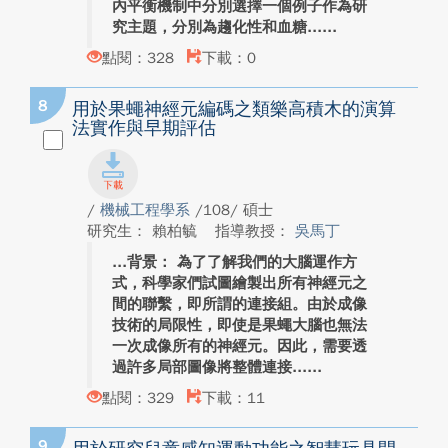
內平衡機制中分別選擇一個例子作為研
究主題，分別為趨化性和血糖...
點閱：328
下載：0
8
用於果蠅神經元編碼之類樂高積木的演算
法實作與早期評估
/
機械工程學系
/108/ 碩士
研究生： 賴柏毓
指導教授：
吳馬丁
背景： 為了了解我們的大腦運作方
式，科學家們試圖繪製出所有神經元之
間的聯繫，即所謂的連接組。由於成像
技術的局限性，即使是果蠅大腦也無法
一次成像所有的神經元。因此，需要透
過許多局部圖像將整體連接...
點閱：329
下載：11
9