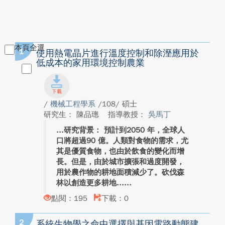
本頁全選
1
使用熱電晶片進行溫度控制和除溼應用於
低成本的家用環境控制農業
/
機械工程學系
/108/ 碩士
研究生： 陳品璁
指導教授：
吳馬丁
研究背景： 預計到2050 年，全球人
口將超過90 億。人類對食物的需求，尤
其是優質食物，也由於飲食的變化而增
長。但是，由於城市擴張和過度開發，
用於農作物的耕地面積減少了。砍伐森
林以創造更多耕地...
點閱：195
下載：0
2
系統生物學之命中選擇與基因電路動態建