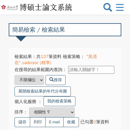
選
單
切
換
簡易檢索 / 檢索結果
檢索結果：共
127
筆資料 檢索策略：
"吳清
在".cadvisor (精準)
在搜尋的結果範圍內查詢：
搜尋
展開檢索結果的年代分布圖
我的檢索策略
個人化服務
：
排序：
已勾選
0
筆資料
儲存
列印
E-mail
收藏