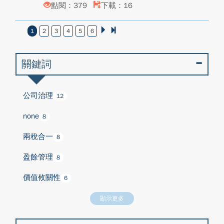
點閱：379
下載：16
1
2
3
4
5
6
關鍵詞
公司治理
12
none
8
兩稅合一
8
盈餘管理
8
價值攸關性
6
顯示更多