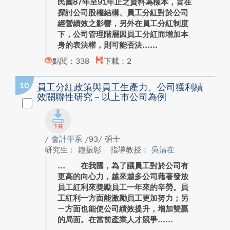
民國87年至91年止之資料為樣本，旨在
探討公司股權結構、員工分紅對於公司
經營績效之影響，另外在員工分紅制度
下，公司管理階層因員工分紅而增加本
身的表決權，則可能否決...
點閱：338
下載：2
10
員工分紅政策與員工生產力、公司獲利績
效關聯性研究－以上市公司為例
/
會計學系
/93/ 碩士
研究生： 鐘振彰
指導教授：
吳清在
在我國，為了讓員工對於公司有
更高的向心力，越來越多公司藉著發放
員工紅利來獎勵員工一年來的辛勞。員
工紅利一方面能激勵員工更加努力；另
ㄧ方面也能使公司績效提升，增加雙贏
的局面。在當前產業人才競爭...