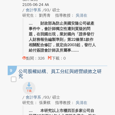
2105-06-24 AA
/
會計學系
/93/ 碩士
研究生： 劉秀青
指導教授：
吳清在
財政部為防止美國安隆公司破產
事件中，會計師獨立性遭到質疑的問
題，在我國出現，業於國內「證券發行
人財務報告編製準則」第22條第1款作
相關配合修訂，規定由2003起，發行人
給付簽證會計師及所屬事...
點閱：326
下載：0
9
公司股權結構、員工分紅與經營績效之研
究
/
會計學系
/93/ 碩士
研究生： 張秉棋
指導教授：
吳清在
本研究以上市櫃四百多家公司自