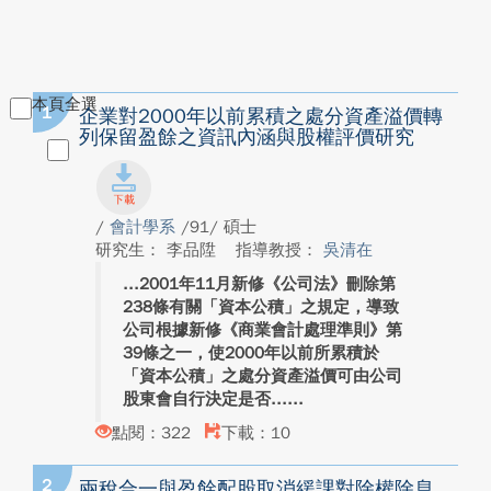
本頁全選
1
企業對2000年以前累積之處分資產溢價轉
列保留盈餘之資訊內涵與股權評價研究
/
會計學系
/91/ 碩士
研究生： 李品陞
指導教授：
吳清在
2001年11月新修《公司法》刪除第
238條有關「資本公積」之規定，導致
公司根據新修《商業會計處理準則》第
39條之一，使2000年以前所累積於
「資本公積」之處分資產溢價可由公司
股東會自行決定是否...
點閱：322
下載：10
2
兩稅合一與盈餘配股取消緩課對除權除息