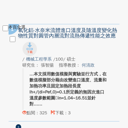
本頁全選
1
氧化鋁-水奈米流體進口溫度及隨溫度變化熱
物性質對圓管內層流對流熱傳遞性能之效應
/
機械工程學系
/100/ 碩士
研究生： 張智揚
指導教授：
何清政
本文採用數值模擬與實驗並行方式，在
數值模擬部分藉由改變進口溫度、流量和
加熱功率且固定加熱段長度
lh+/(di+Pef,0)=0.1所定義的無因次進口
溫度參數範圍in=1.04~16.51並針
對...
點閱：325
下載：3
1