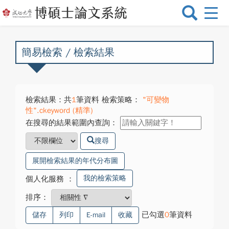
選
單
切
換
簡易檢索 / 檢索結果
檢索結果：共
1
筆資料 檢索策略：
"可變物
性".ckeyword (精準)
在搜尋的結果範圍內查詢：
搜尋
展開檢索結果的年代分布圖
我的檢索策略
個人化服務
：
排序：
已勾選
0
筆資料
儲存
列印
E-mail
收藏