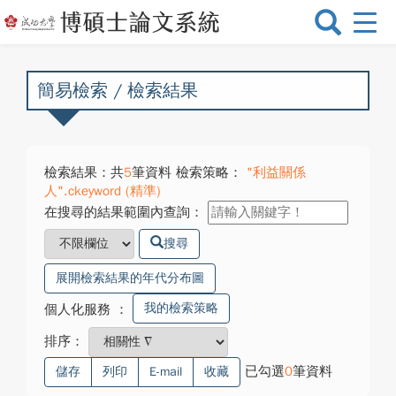
選
單
切
換
簡易檢索 / 檢索結果
檢索結果：共
5
筆資料 檢索策略：
"利益關係
人".ckeyword (精準)
在搜尋的結果範圍內查詢：
搜尋
展開檢索結果的年代分布圖
我的檢索策略
個人化服務
：
排序：
已勾選
0
筆資料
儲存
列印
E-mail
收藏