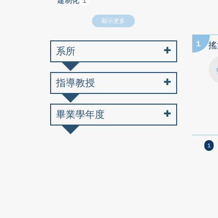
建制化
1
顯示更多
1
搖
系所
指導教授
畢業學年度
1