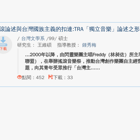
滾論述與台灣國族主義的扣連:TRA「獨立音樂」論述之形構（
/
台灣文學系
/99/ 碩士
研究生： 王維碩
指導教授：
鍾秀梅
2000年以降，由閃靈樂團主唱Freddy（林昶佐）所
聯盟），在舉辦搖滾音樂祭，推動台灣創作樂團自主經
題，向其青年受眾推行「台灣主...
點閱：452
下載：33