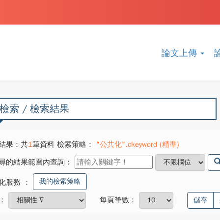
論文上傳
檢索 / 檢索結果
結果：共
1
筆資料 檢索策略：
"公共化".ckeyword (精準)
尋的結果範圍內查詢：
我的檢索策略
化服務
：
：
每頁筆數：
儲存