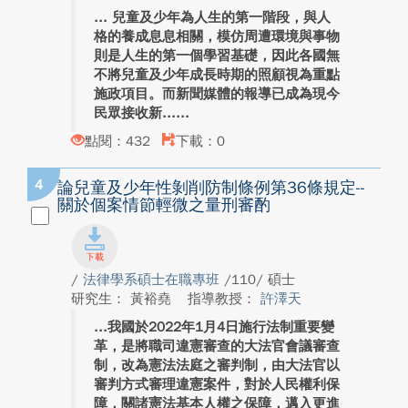
兒童及少年為人生的第一階段，與人
格的養成息息相關，模仿周遭環境與事物
則是人生的第一個學習基礎，因此各國無
不將兒童及少年成長時期的照顧視為重點
施政項目。而新聞媒體的報導已成為現今
民眾接收新...
點閱：432
下載：0
4
論兒童及少年性剝削防制條例第36條規定--
關於個案情節輕微之量刑審酌
/
法律學系碩士在職專班
/110/ 碩士
研究生： 黃裕堯
指導教授：
許澤天
我國於2022年1月4日施行法制重要變
革，是將職司違憲審查的大法官會議審查
制，改為憲法法庭之審判制，由大法官以
審判方式審理違憲案件，對於人民權利保
障，關諸憲法基本人權之保障，邁入更進