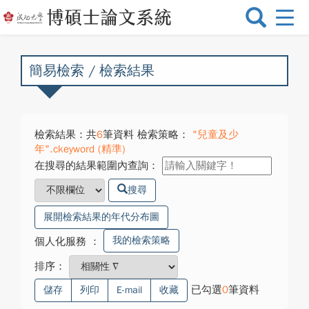
選
單
切
換
簡易檢索 / 檢索結果
檢索結果：共
6
筆資料 檢索策略：
"兒童及少
年".ckeyword (精準)
在搜尋的結果範圍內查詢：
搜尋
展開檢索結果的年代分布圖
我的檢索策略
個人化服務
：
排序：
已勾選
0
筆資料
儲存
列印
E-mail
收藏