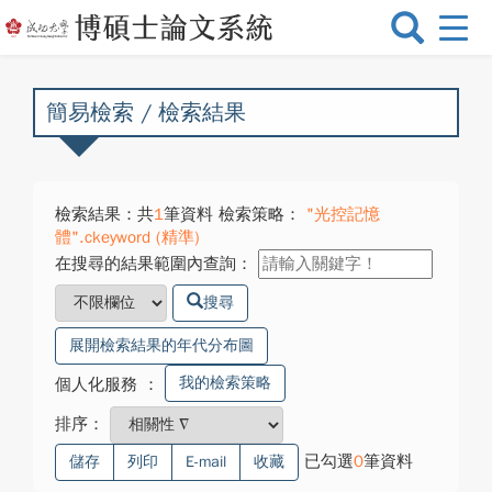
選
單
切
換
簡易檢索 / 檢索結果
檢索結果：共
1
筆資料 檢索策略：
"光控記憶
體".ckeyword (精準)
在搜尋的結果範圍內查詢：
搜尋
展開檢索結果的年代分布圖
我的檢索策略
個人化服務
：
排序：
已勾選
0
筆資料
儲存
列印
E-mail
收藏