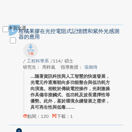
本頁全選
1
柑橘果膠在光控電阻式記憶體和紫外光感測
器的應用
/
工程科學系
/114/ 碩士
研究生： 周梓嵐
指導教授：
張御琦
隨著資訊科技與人工智慧的快速發展，
光電元件逐漸朝向多功能整合與低功耗方
向演進。相較於傳統電控操作，光刺激操
作具備非接觸式、低功耗及波長選擇性等
優勢。此外，基於環境永續發展之需求，
具可再生性與低毒...
點閱：120
下載：1
1