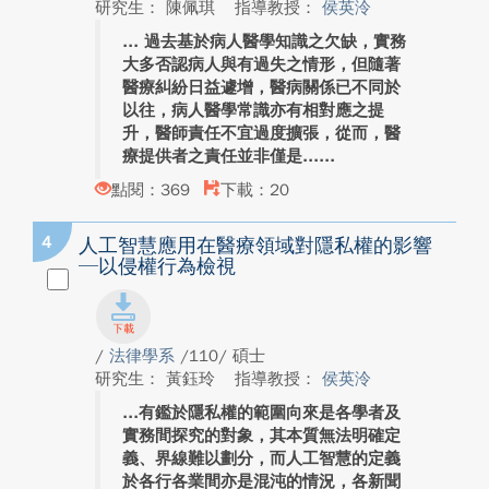
研究生： 陳佩琪
指導教授：
侯英泠
過去基於病人醫學知識之欠缺，實務
大多否認病人與有過失之情形，但隨著
醫療糾紛日益遽增，醫病關係已不同於
以往，病人醫學常識亦有相對應之提
升，醫師責任不宜過度擴張，從而，醫
療提供者之責任並非僅是...
點閱：369
下載：20
4
人工智慧應用在醫療領域對隱私權的影響
─以侵權行為檢視
/
法律學系
/110/ 碩士
研究生： 黃鈺玲
指導教授：
侯英泠
有鑑於隱私權的範圍向來是各學者及
實務間探究的對象，其本質無法明確定
義、界線難以劃分，而人工智慧的定義
於各行各業間亦是混沌的情況，各新聞