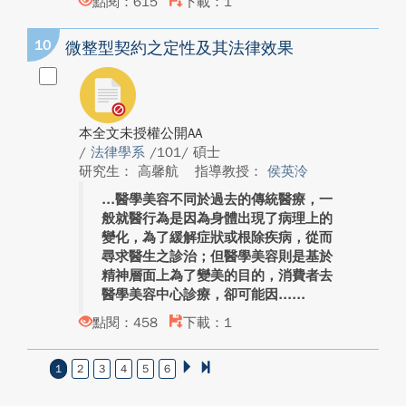
點閱：615
下載：1
10
微整型契約之定性及其法律效果
本全文未授權公開AA
/
法律學系
/101/ 碩士
研究生： 高馨航
指導教授：
侯英泠
醫學美容不同於過去的傳統醫療，一
般就醫行為是因為身體出現了病理上的
變化，為了緩解症狀或根除疾病，從而
尋求醫生之診治；但醫學美容則是基於
精神層面上為了變美的目的，消費者去
醫學美容中心診療，卻可能因...
點閱：458
下載：1
1
2
3
4
5
6