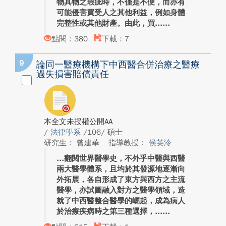
物具物之瑕疵時，不僅是不便，而亦有
可能侵害買受人之其他利益，例如身體
完整性或其他財產。由此，買...
點閱：380
下載：7
9
論同一醫療機構下中西醫合併治療之醫療
過失損害賠償責任
本全文未授權公開AA
/
法律學系
/106/ 碩士
研究生： 曾建華
指導教授：
侯英泠
翻閱世界醫學史，不外乎中醫與西醫
兩大醫學體系，且均於其發源地逐漸向
外拓展，各自形成了東方與西方之主流
醫學，亦試圖融入對方之醫學領域，造
就了中西醫整合醫學的崛起，成為病人
於治療疾病時之第三種選擇，...