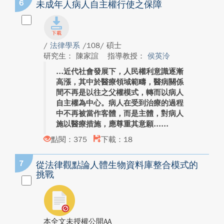
6
未成年人病人自主權行使之保障
/
法律學系
/108/ 碩士
研究生： 陳家誼
指導教授：
侯英泠
近代社會發展下，人民權利意識逐漸
高漲，其中於醫療領域範疇，醫病關係
間不再是以往之父權模式，轉而以病人
自主權為中心。病人在受到治療的過程
中不再被當作客體，而是主體，對病人
施以醫療措施，應尊重其意願...
點閱：375
下載：18
7
從法律觀點論人體生物資料庫整合模式的
挑戰
本全文未授權公開AA