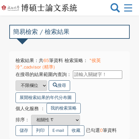
選
單
切
換
簡易檢索 / 檢索結果
檢索結果：共
65
筆資料 檢索策略：
"侯英
泠".cadvisor (精準)
在搜尋的結果範圍內查詢：
搜尋
展開檢索結果的年代分布圖
我的檢索策略
個人化服務
：
排序：
已勾選
0
筆資料
儲存
列印
E-mail
收藏