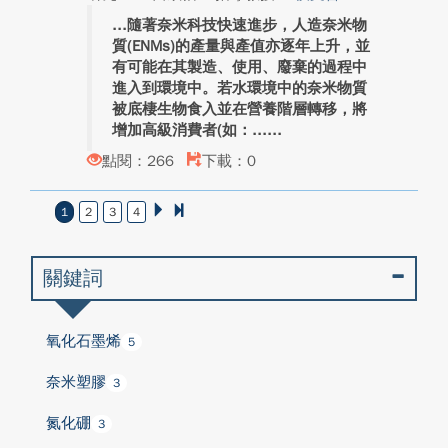
隨著奈米科技快速進步，人造奈米物
質(ENMs)的產量與產值亦逐年上升，並
有可能在其製造、使用、廢棄的過程中
進入到環境中。若水環境中的奈米物質
被底棲生物食入並在營養階層轉移，將
增加高級消費者(如：...
點閱：266
下載：0
1
2
3
4
關鍵詞
氧化石墨烯
5
奈米塑膠
3
氮化硼
3