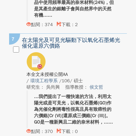
品中使用頻率最高的奈米材料(24%)，但
是其產生的銀離子會與自然界中的天然
有機...
點閱：374
下載：2
7
在太陽光及可見光驅動下以氧化石墨烯光
催化還原六價鉻
本全文未授權公開AA
/
環境工程學系
/106/ 碩士
研究生： 吳尚興
指導教授：
侯文哲
我們提出了一種快速的方法，利用太
陽光或是可見光，以氧化石墨烯(GO)作
為光催化劑將毒性很高且具有致癌性的
六價鉻[Cr (VI)]還原成三價鉻[Cr (III)]。
GO是一種新興且二維的奈米材料，...
點閱：370
下載：0