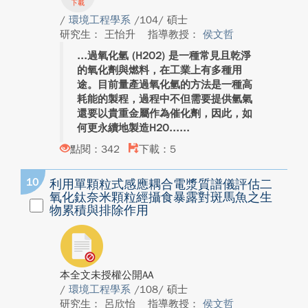
/
環境工程學系
/104/ 碩士
研究生： 王怡升
指導教授：
侯文哲
過氧化氫 (H2O2) 是一種常見且乾淨
的氧化劑與燃料，在工業上有多種用
途。目前量產過氧化氫的方法是一種高
耗能的製程，過程中不但需要提供氫氣
還要以貴重金屬作為催化劑，因此，如
何更永續地製造H2O...
點閱：342
下載：5
10
利用單顆粒式感應耦合電漿質譜儀評估二
氧化鈦奈米顆粒經攝食暴露對斑馬魚之生
物累積與排除作用
本全文未授權公開AA
/
環境工程學系
/108/ 碩士
研究生： 呂欣怡
指導教授：
侯文哲