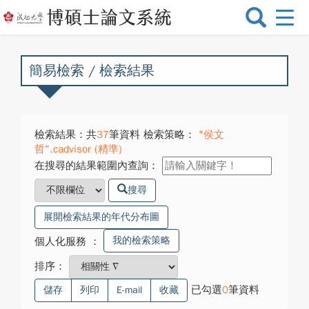
選
單
切
換
簡易檢索 / 檢索結果
檢索結果：共
37
筆資料 檢索策略：
"侯文
哲".cadvisor (精準)
在搜尋的結果範圍內查詢：
搜尋
展開檢索結果的年代分布圖
我的檢索策略
個人化服務
：
排序：
已勾選
0
筆資料
儲存
列印
E-mail
收藏