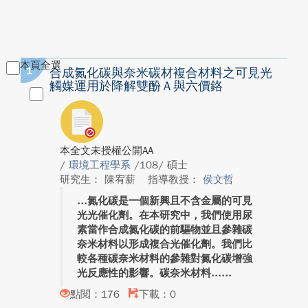
本頁全選
1
合成氮化碳與奈米碳材複合材料之可見光
觸媒運用於降解雙酚Ａ與六價鉻
本全文未授權公開AA
/
環境工程學系
/108/ 碩士
研究生： 陳宥薪
指導教授：
侯文哲
氮化碳是一個新興且不含金屬的可見
光光催化劑。在本研究中，我們使用尿
素當作合成氮化碳的前驅物並且參雜碳
奈米材料以形成複合光催化劑。我們比
較各種碳奈米材料的參雜對氮化碳增強
光反應性的影響。碳奈米材料...
點閱：176
下載：0