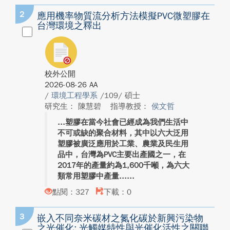
2
應用機率物質流分析方法模擬PVC微塑膠在
台灣環境之釋出
校外公開
2026-08-26 AA
/
環境工程學系
/109/ 碩士
研究生： 陳慧碧
指導教授：
侯文哲
塑膠在當今社會已經成為我們生活中
不可或缺的聚合材料，其中以六大泛用
塑膠被廣泛應用於工業、農業及民生用
品中，台灣為PVC主要出產國之一，在
2017年的產量約為1,600千噸，為六大
類常用塑膠中產量...
點閱：327
下載：0
3
嵌入不同奈米碳材之氮化碳於新興污染物
之光催化: 光觸媒特性與光催化活性之關聯