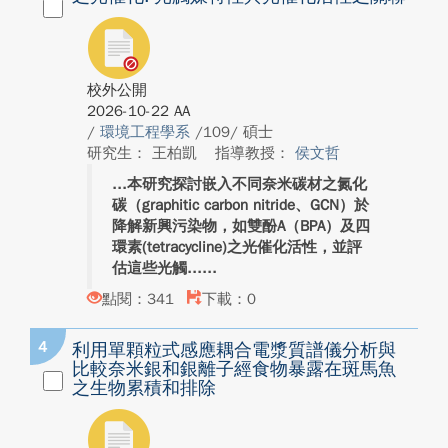
校外公開
2026-10-22 AA
/
環境工程學系
/109/ 碩士
研究生： 王柏凱
指導教授：
侯文哲
本研究探討嵌入不同奈米碳材之氮化
碳（graphitic carbon nitride、GCN）於
降解新興污染物，如雙酚A（BPA）及四
環素(tetracycline)之光催化活性，並評
估這些光觸...
點閱：341
下載：0
4
利用單顆粒式感應耦合電漿質譜儀分析與
比較奈米銀和銀離子經食物暴露在斑馬魚
之生物累積和排除