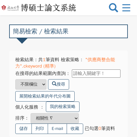
選
單
切
換
簡易檢索 / 檢索結果
檢索結果：共
1
筆資料 檢索策略：
"供應商整合能
力".ckeyword (精準)
在搜尋的結果範圍內查詢：
搜尋
展開檢索結果的年代分布圖
我的檢索策略
個人化服務
：
排序：
已勾選
0
筆資料
儲存
列印
E-mail
收藏