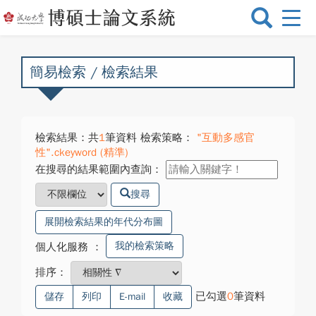
選
單
切
換
簡易檢索 / 檢索結果
檢索結果：共
1
筆資料 檢索策略：
"互動多感官
性".ckeyword (精準)
在搜尋的結果範圍內查詢：
搜尋
展開檢索結果的年代分布圖
我的檢索策略
個人化服務
：
排序：
已勾選
0
筆資料
儲存
列印
E-mail
收藏