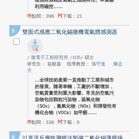
檢測其酒精及氧氣之感測特性。本實驗
利用磁控...
點閱：398
下載：21
5
雙面式感應二氧化錫微機電氣體感測器
/
微電子工程研究所
/105/ 碩士
研究生： 翁梃嘉
指導教授：
張守進
陳志
方
全球技術產業一直推動了工業和城市
的發展。隨著車輛，工廠的不斷增加，
空氣質量受到重大影響。常見的空氣污
染物包括顆粒污染物，硫氧化物
（SOx），氮氧化物（NOx）和揮發性有
機化合物（VOCs）如甲醛...
點閱：338
下載：9
6
以直流反應性濺鍍法製備二氧化錫薄膜摻