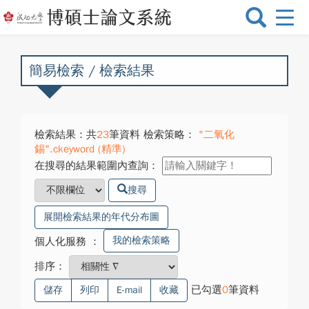
選
單
切
換
簡易檢索 / 檢索結果
檢索結果：共
23
筆資料 檢索策略：
"二氧化
錫".ckeyword (精準)
在搜尋的結果範圍內查詢：
搜尋
展開檢索結果的年代分布圖
我的檢索策略
個人化服務
：
排序：
已勾選
0
筆資料
儲存
列印
E-mail
收藏