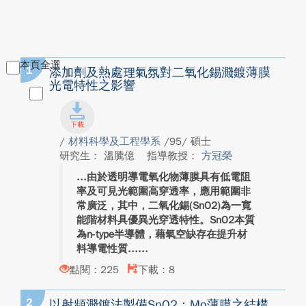
本頁全選
1
添加劑及熱處理氣氛對二氧化錫濺鍍薄膜
光電特性之影響
/
材料科學及工程學系
/95/ 碩士
研究生： 溫騰億
指導教授：
方冠榮
由於透明導電氧化物薄膜具有低電阻
率及可見光範圍高穿透率，應用範圍非
常廣泛，其中，二氧化錫(SnO2)為一寬
能階材料具優異光穿透特性。SnO2本質
為n-type半導體，藉氧空缺存在提升材
料導電性質...
點閱：225
下載：8
2
以射頻濺鍍法製備SnO2：Mo薄膜之結構