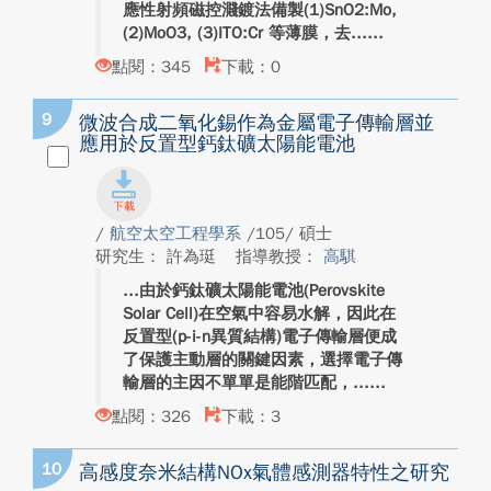
應性射頻磁控濺鍍法備製(1)SnO2:Mo,
(2)MoO3, (3)ITO:Cr 等薄膜，去...
點閱：345
下載：0
9
微波合成二氧化錫作為金屬電子傳輸層並
應用於反置型鈣鈦礦太陽能電池
/
航空太空工程學系
/105/ 碩士
研究生： 許為珽
指導教授：
高騏
由於鈣鈦礦太陽能電池(Perovskite
Solar Cell)在空氣中容易水解，因此在
反置型(p-i-n異質結構)電子傳輸層便成
了保護主動層的關鍵因素，選擇電子傳
輸層的主因不單單是能階匹配，...
點閱：326
下載：3
10
高感度奈米結構NOx氣體感測器特性之研究