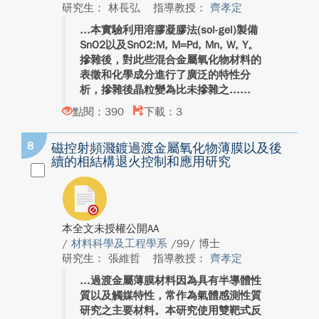
研究生： 林長弘
指導教授：
齊孝定
本實驗利用溶膠凝膠法(sol-gel)製備
SnO2以及SnO2:M, M=Pd, Mn, W, Y。
摻雜後，對此些混合金屬氧化物材料的
表徵和化學成分進行了廣泛的特性分
析，摻雜後晶粒變為比未摻雜之...
點閱：390
下載：3
8
磁控射頻濺鍍過渡金屬氧化物薄膜以及後
續的相結構退火控制和應用研究
本全文未授權公開AA
/
材料科學及工程學系
/99/ 博士
研究生： 張維哲
指導教授：
齊孝定
過渡金屬薄膜材料因為具有半導體性
質以及觸媒特性，常作為氣體感測性質
研究之主要材料。本研究使用雙靶式反