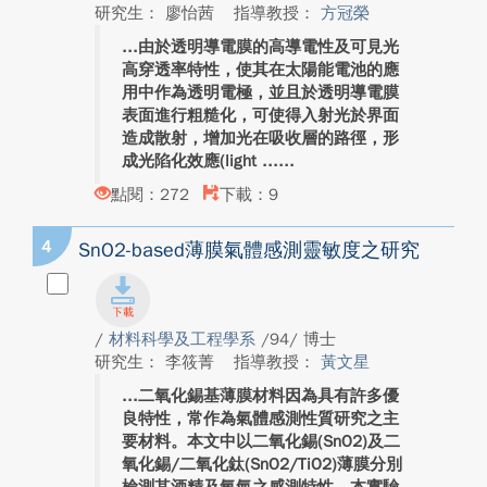
研究生： 廖怡茜
指導教授：
方冠榮
由於透明導電膜的高導電性及可見光
高穿透率特性，使其在太陽能電池的應
用中作為透明電極，並且於透明導電膜
表面進行粗糙化，可使得入射光於界面
造成散射，增加光在吸收層的路徑，形
成光陷化效應(light ...
點閱：272
下載：9
4
SnO2-based薄膜氣體感測靈敏度之研究
/
材料科學及工程學系
/94/ 博士
研究生： 李筱菁
指導教授：
黃文星
二氧化錫基薄膜材料因為具有許多優
良特性，常作為氣體感測性質研究之主
要材料。本文中以二氧化錫(SnO2)及二
氧化錫/二氧化鈦(SnO2/TiO2)薄膜分別