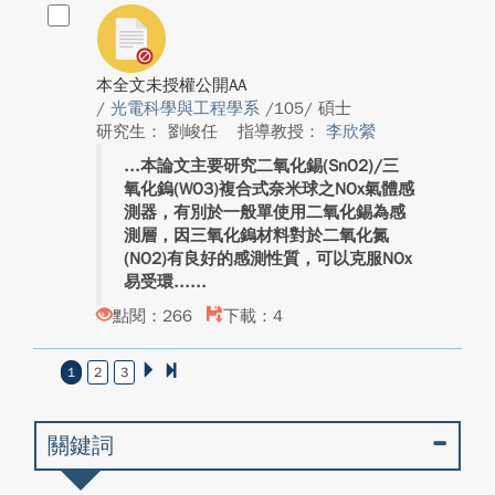
本全文未授權公開AA
/
光電科學與工程學系
/105/ 碩士
研究生： 劉峻任
指導教授：
李欣縈
本論文主要研究二氧化錫(SnO2)/三
氧化鎢(WO3)複合式奈米球之NOx氣體感
測器，有別於一般單使用二氧化錫為感
測層，因三氧化鎢材料對於二氧化氮
(NO2)有良好的感測性質，可以克服NOx
易受環...
點閱：266
下載：4
1
2
3
關鍵詞