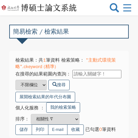
選
單
切
換
簡易檢索 / 檢索結果
檢索結果：共
1
筆資料 檢索策略：
"主動式環境策
略".ckeyword (精準)
在搜尋的結果範圍內查詢：
搜尋
展開檢索結果的年代分布圖
我的檢索策略
個人化服務
：
排序：
已勾選
0
筆資料
儲存
列印
E-mail
收藏