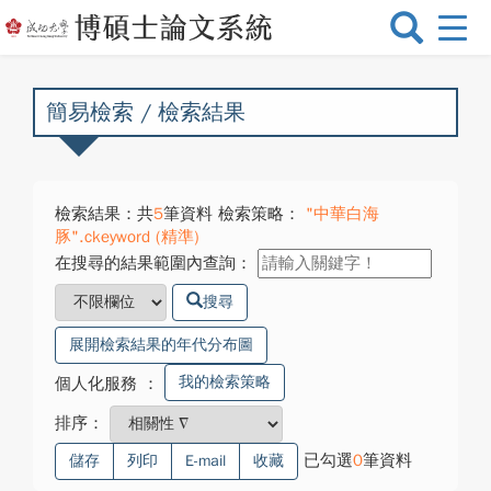
選
單
切
換
簡易檢索 / 檢索結果
檢索結果：共
5
筆資料 檢索策略：
"中華白海
豚".ckeyword (精準)
在搜尋的結果範圍內查詢：
搜尋
展開檢索結果的年代分布圖
我的檢索策略
個人化服務
：
排序：
已勾選
0
筆資料
儲存
列印
E-mail
收藏