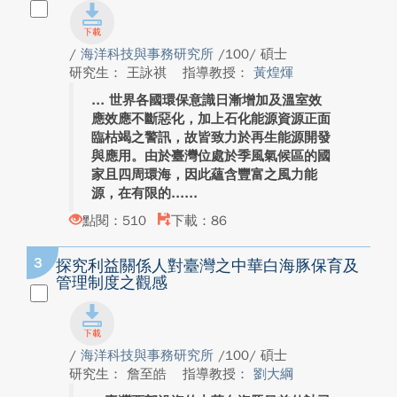
/
海洋科技與事務研究所
/100/ 碩士
研究生： 王詠祺
指導教授：
黃煌煇
世界各國環保意識日漸增加及溫室效
應效應不斷惡化，加上石化能源資源正面
臨枯竭之警訊，故皆致力於再生能源開發
與應用。由於臺灣位處於季風氣候區的國
家且四周環海，因此蘊含豐富之風力能
源，在有限的...
點閱：510
下載：86
3
探究利益關係人對臺灣之中華白海豚保育及
管理制度之觀感
/
海洋科技與事務研究所
/100/ 碩士
研究生： 詹至皓
指導教授：
劉大綱