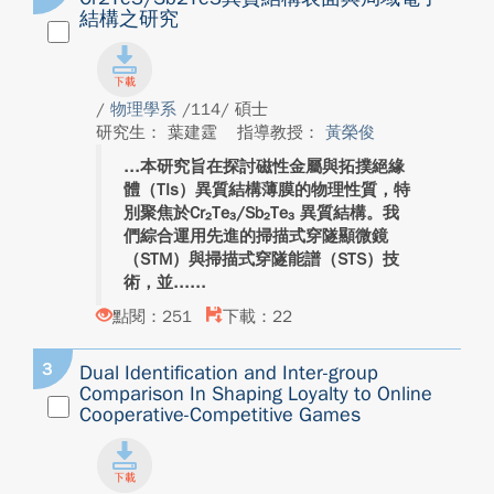
結構之研究
/
物理學系
/114/ 碩士
研究生： 葉建霆
指導教授：
黃榮俊
本研究旨在探討磁性金屬與拓撲絕緣
體（TIs）異質結構薄膜的物理性質，特
別聚焦於Cr₂Te₃/Sb₂Te₃ 異質結構。我
們綜合運用先進的掃描式穿隧顯微鏡
（STM）與掃描式穿隧能譜（STS）技
術，並...
點閱：251
下載：22
3
Dual Identification and Inter-group
Comparison In Shaping Loyalty to Online
Cooperative-Competitive Games