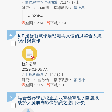
/
國際經營管理研究所
/114/ 碩士
研究生： 阮黃明
指導教授：
陳正忠
none
點閱：234
下載：14
4
IoT 邊緣智慧環境監測與入侵偵測整合系統
設計與實作
校外公開
2029-01-05 AA
/
工程科學系
/114/ 碩士
研究生： 曾欣怡
指導教授：
廖德祿
點閱：162
下載：0
5
結合機器學習校正之八電極電阻抗斷層系
統於大腿肌肉影像辨識之應用研究