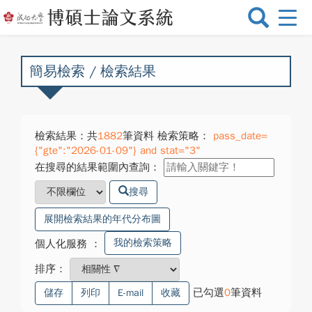
選
單
切
換
簡易檢索 / 檢索結果
檢索結果：共
1882
筆資料 檢索策略：
pass_date=
{"gte":"2026-01-09"} and stat="3"
在搜尋的結果範圍內查詢：
搜尋
展開檢索結果的年代分布圖
我的檢索策略
個人化服務
：
排序：
已勾選
0
筆資料
儲存
列印
E-mail
收藏