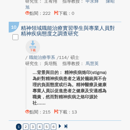
研究生： 王宥翔
指導教授：
申永輝
陳昭
旭
點閱：222
下載：0
10
精神領域職能治療實習學生與專業人員對
精神疾病態度之調查研究
/
職能治療學系
/114/ 碩士
研究生： 吳培甄
指導教授：
馬慧英
背景與目的： 精神疾病烙印(stigma)
為針對精神疾病患者之過於籠統與不合
理的負面態度或行為。精神醫療及健康
專業人員以促進患者之健康及安適感為
職責，然而對精神疾病之烙印源於
社...
點閱：215
下載：13
1
2
3
4
5
6