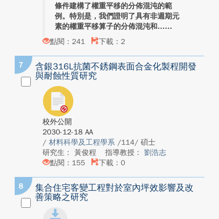
條件建構了權重平移的分佈混沌的範
例。特別是，我們證明了具有非週期元
素的權重平移算子的分佈混沌和...
點閱：241
下載：2
7
含銀316L抗菌不銹鋼表面合金化製程開發
與耐蝕性質研究
校外公開
2030-12-18 AA
/
材料科學及工程學系
/114/ 碩士
研究生： 黃俊程
指導教授：
劉浩志
點閱：155
下載：0
8
集合住宅客變工程對於室內坪效影響及改
善策略之研究