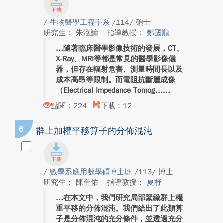
/
生物醫學工程學系
/114/ 碩士
研究生： 朱泓諭
指導教授：
鄭國順
隨著臨床醫學影像技術的發展，CT、
X-Ray、MRI等都是常見的醫學影像儀
器，但存在輻射危害、測量時間長以及
成本高昂等限制。而電阻抗斷層成像
（Electrical Impedance Tomog...
點閱：224
下載：12
6
群上加權平移算子的分佈混沌
/
數學系應用數學碩博士班
/113/ 博士
研究生： 陳奎佑
指導教授：
夏杼
在本文中，我們研究局部緊緻群上權
重平移的分佈混沌。我們給出了此類算
子是分佈混沌的充分條件，並透過充分