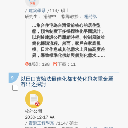
/
建築學系
/114/ 碩士
研究生： 湯智中
指導教授：
楊詩弘
集合住宅為台灣當前核心的居住型
態，預售制度下多採標準化平面設計，
以利於建設公司壓縮時程、控制風險並
簡化採購流程。然而，家戶在家庭規
模、日常作息或其他需求上具備高度差
異，導致標準化供給與個別化需求...
點閱：198
下載：11
9
以田口實驗法最佳化都市焚化飛灰重金屬
溶出之探討
校外公開
2030-12-17 AA
/
資源工程學系
/114/ 碩士