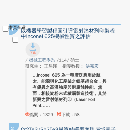
本頁全選
1
以機器學習製程圖引導雷射箔材列印製程
中Inconel 625機械性質之評估
/
機械工程學系
/114/ 碩士
研究生： 王昱翔
指導教授：
洪嘉宏
Inconel 625 為一種廣泛應用於航
太、能源與化工產業之鎳基超合金，具
有優異之高溫強度與耐腐蝕性能。然
而，相較於粉末式積層製造技術，其於
新興之雷射箔材列印（Laser Foil
Print...
點閱：1329
下載：58
2
Cr2Te3/Sb2Te3異質結構表面與局域電子