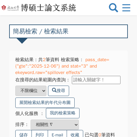
選
單
切
換
簡易檢索 / 檢索結果
檢索結果：共
2
筆資料 檢索策略：
pass_date=
{"gte":"2025-12-06"} and stat="3" and
ekeyword.raw="spillover effects"
在搜尋的結果範圍內查詢：
搜尋
展開檢索結果的年代分布圖
我的檢索策略
個人化服務
：
排序：
已勾選
0
筆資料
儲存
列印
E-mail
收藏