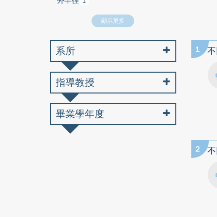
外半徑
1
顯示更多
系所
1
不
指導教授
畢業學年度
2
不