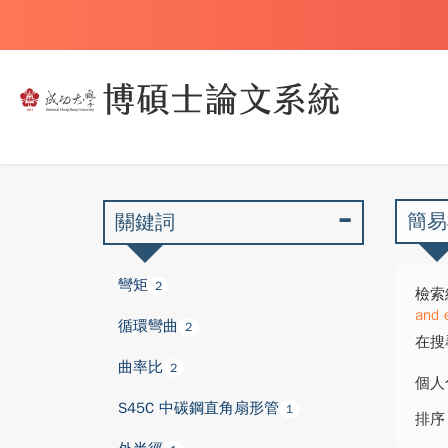
簡易
關鍵詞
彎矩
2
檢索
and 
循環彎曲
2
在搜
曲率比
2
個人
S45C 中碳鋼直角扇形管
1
排序