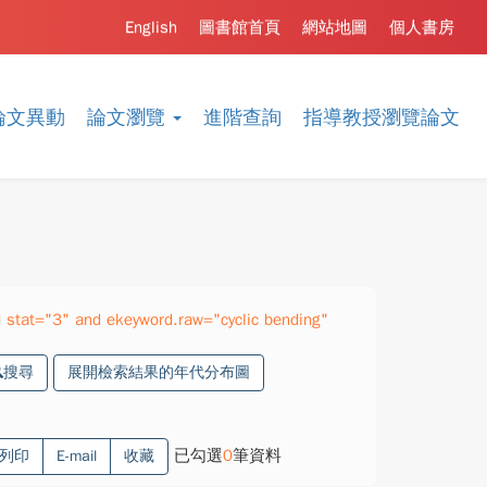
English
圖書館首頁
網站地圖
個人書房
論文異動
論文瀏覽
進階查詢
指導教授瀏覽論文
stat="3" and ekeyword.raw="cyclic bending"
搜尋
展開檢索結果的年代分布圖
已勾選
0
筆資料
列印
E-mail
收藏