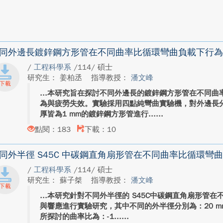
同外邊長鍍鋅鋼方形管在不同曲率比循環彎曲負載下行為
/
工程科學系
/114/ 碩士
研究生： 姜柏丞
指導教授：
潘文峰
本研究旨在探討不同外邊長的鍍鋅鋼方形管在不同曲
為與疲勞失效。實驗採用四點純彎曲實驗機，對外邊長分別為
厚皆為1 mm的鍍鋅鋼方形管進行...
點閱：183
下載：10
同外半徑 S45C 中碳鋼直角扇形管在不同曲率比循環彎
/
工程科學系
/114/ 碩士
研究生： 蘇子桀
指導教授：
潘文峰
本研究針對不同外半徑的 S45C中碳鋼直角扇形管
與響應進行實驗研究，其中不同的外半徑分別為：20 mm、3
所探討的曲率比為：-1...