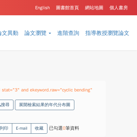
English
圖書館首頁
網站地圖
個人書房
論文異動
論文瀏覽
進階查詢
指導教授瀏覽論文
stat="3" and ekeyword.raw="cyclic bending"
搜尋
展開檢索結果的年代分布圖
已勾選
0
筆資料
列印
E-mail
收藏