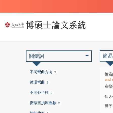
簡易
關鍵詞
不同彎曲方向
3
檢索
and 
循環彎曲
3
在搜
不同外半徑
2
個人
循環至損壞圈數
2
排序