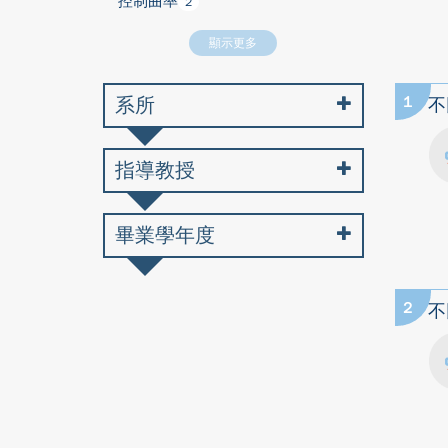
控制曲率
2
顯示更多
系所
1
不
指導教授
畢業學年度
2
不