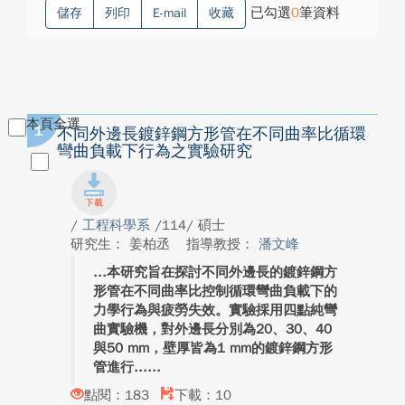
已勾選
0
筆資料
儲存
列印
E-mail
收藏
本頁全選
1
不同外邊長鍍鋅鋼方形管在不同曲率比循環
彎曲負載下行為之實驗研究
/
工程科學系
/114/ 碩士
研究生： 姜柏丞
指導教授：
潘文峰
本研究旨在探討不同外邊長的鍍鋅鋼方
形管在不同曲率比控制循環彎曲負載下的
力學行為與疲勞失效。實驗採用四點純彎
曲實驗機，對外邊長分別為20、30、40
與50 mm，壁厚皆為1 mm的鍍鋅鋼方形
管進行...
點閱：183
下載：10