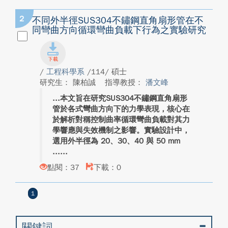
2
不同外半徑SUS304不鏽鋼直角扇形管在不
同彎曲方向循環彎曲負載下行為之實驗研究
/
工程科學系
/114/ 碩士
研究生： 陳柏誠
指導教授：
潘文峰
本文旨在研究SUS304不鏽鋼直角扇形
管於各式彎曲方向下的力學表現，核心在
於解析對稱控制曲率循環彎曲負載對其力
學響應與失效機制之影響。實驗設計中，
選用外半徑為 20、30、40 與 50 mm
...
點閱：37
下載：0
1
關鍵詞