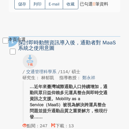
已勾選
0
筆資料
儲存
列印
E-mail
收藏
本頁全選
1
探討即時動態資訊導入後，通勤者對 MaaS
系統之使用意圖
/
交通管理科學系
/114/ 碩士
研究生： 林郁凱
指導教授：
鄭永祥
近年來臺灣城際通勤人口持續增加，通
勤民眾日益仰賴多元運具整合與即時交通
資訊之支援。Mobility as a
Service（MaaS）被視為解決跨運具整合
問題並提升通勤品質之重要解方，惟現行
發...
點閱：247
下載：13