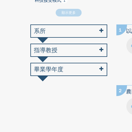
科技接受模式
1
顯示更多
系所
1
以
指導教授
畢業學年度
2
農