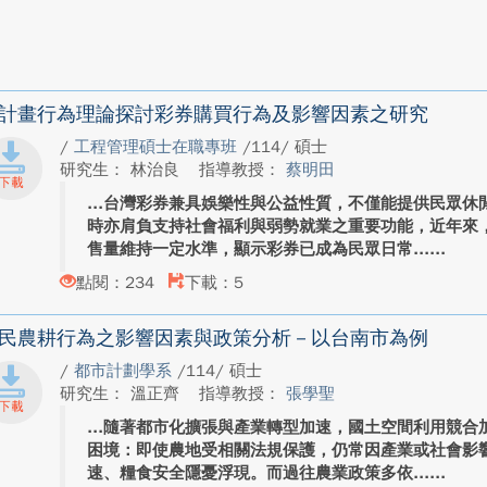
計畫行為理論探討彩券購買行為及影響因素之研究
/
工程管理碩士在職專班
/114/ 碩士
研究生： 林治良
指導教授：
蔡明田
台灣彩券兼具娛樂性與公益性質，不僅能提供民眾休
時亦肩負支持社會福利與弱勢就業之重要功能，近年來
售量維持一定水準，顯示彩券已成為民眾日常...
點閱：234
下載：5
民農耕行為之影響因素與政策分析－以台南市為例
/
都市計劃學系
/114/ 碩士
研究生： 溫正齊
指導教授：
張學聖
隨著都市化擴張與產業轉型加速，國土空間利用競合
困境：即使農地受相關法規保護，仍常因產業或社會影
速、糧食安全隱憂浮現。而過往農業政策多依...