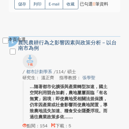
已勾選
0
筆資料
儲存
列印
E-mail
收藏
本頁全選
1
農民農耕行為之影響因素與政策分析－以台
南市為例
/
都市計劃學系
/114/ 碩士
研究生： 溫正齊
指導教授：
張學聖
隨著都市化擴張與產業轉型加速，國土
空間利用競合加劇，農地屢屢面臨「有名
無實」困境：即使農地受相關法規保護，
仍常因產業或社會影響而使農地閒置，導
致農地流失加速、糧食安全隱憂浮現。而
過往農業政策多依...
點閱：154
下載：5