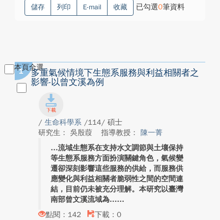
已勾選
0
筆資料
儲存
列印
E-mail
收藏
本頁全選
1
多重氣候情境下生態系服務與利益相關者之
影響-以曾文溪為例
/
生命科學系
/114/ 碩士
研究生： 吳殷葭
指導教授：
陳一菁
流域生態系在支持水文調節與土壤保持
等生態系服務方面扮演關鍵角色，氣候變
遷卻深刻影響這些服務的供給，而服務供
應變化與利益相關者脆弱性之間的空間連
結，目前仍未被充分理解。本研究以臺灣
南部曾文溪流域為...
點閱：142
下載：0