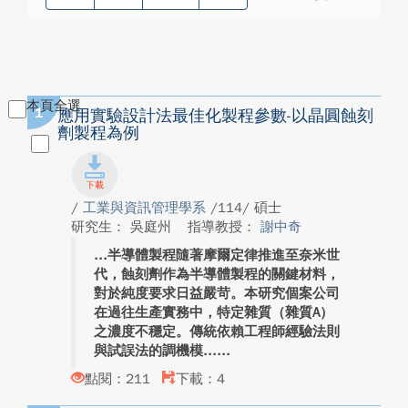
本頁全選
1
應用實驗設計法最佳化製程參數-以晶圓蝕刻
劑製程為例
/
工業與資訊管理學系
/114/ 碩士
研究生： 吳庭州
指導教授：
謝中奇
半導體製程隨著摩爾定律推進至奈米世
代，蝕刻劑作為半導體製程的關鍵材料，
對於純度要求日益嚴苛。本研究個案公司
在過往生產實務中，特定雜質（雜質A）
之濃度不穩定。傳統依賴工程師經驗法則
與試誤法的調機模...
點閱：211
下載：4