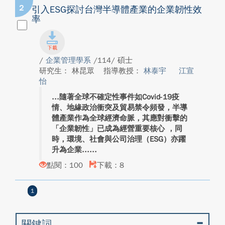
2
引入ESG探討台灣半導體產業的企業韌性效
率
/
企業管理學系
/114/ 碩士
研究生： 林昆眾
指導教授：
林泰宇
江宣
怡
隨著全球不確定性事件如Covid-19疫
情、地緣政治衝突及貿易禁令頻發，半導
體產業作為全球經濟命脈，其應對衝擊的
「企業韌性」已成為經營重要核心 ，同
時，環境、社會與公司治理（ESG）亦躍
升為企業...
點閱：100
下載：8
1
關鍵詞