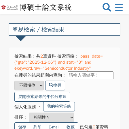
選
單
切
換
簡易檢索 / 檢索結果
檢索結果：共
2
筆資料 檢索策略：
pass_date=
{"gte":"2025-12-06"} and stat="3" and
ekeyword.raw="Semiconductor Industry"
在搜尋的結果範圍內查詢：
搜尋
展開檢索結果的年代分布圖
我的檢索策略
個人化服務
：
排序：
已勾選
0
筆資料
儲存
列印
E-mail
收藏