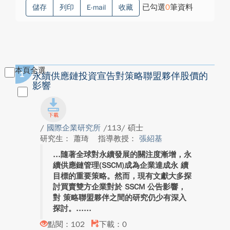
已勾選
0
筆資料
儲存
列印
E-mail
收藏
本頁全選
1
永續供應鏈投資宣告對策略聯盟夥伴股價的
影響
/
國際企業研究所
/113/ 碩士
研究生： 蕭琦
指導教授：
張紹基
隨著全球對永續發展的關注度漸增，永
續供應鏈管理(SSCM)成為企業達成永 續
目標的重要策略。然而，現有文獻大多探
討買賣雙方企業對於 SSCM 公告影響，
對 策略聯盟夥伴之間的研究仍少有深入
探討。...
點閱：102
下載：0