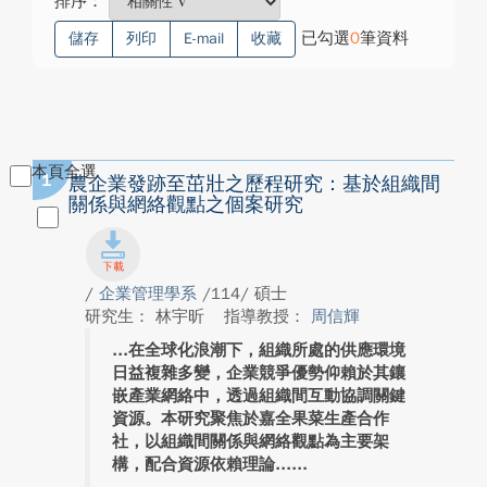
排序：
已勾選
0
筆資料
儲存
列印
E-mail
收藏
本頁全選
1
農企業發跡至茁壯之歷程研究：基於組織間
關係與網絡觀點之個案研究
/
企業管理學系
/114/ 碩士
研究生： 林宇昕
指導教授：
周信輝
在全球化浪潮下，組織所處的供應環境
日益複雜多變，企業競爭優勢仰賴於其鑲
嵌產業網絡中，透過組織間互動協調關鍵
資源。本研究聚焦於嘉全果菜生產合作
社，以組織間關係與網絡觀點為主要架
構，配合資源依賴理論...