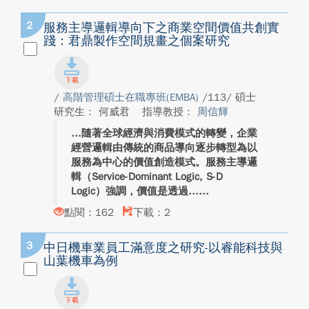
2
服務主導邏輯導向下之商業空間價值共創實
踐：君鼎製作空間規畫之個案研究
/
高階管理碩士在職專班(EMBA)
/113/ 碩士
研究生： 何威君
指導教授：
周信輝
隨著全球經濟與消費模式的轉變，企業
經營邏輯由傳統的商品導向逐步轉型為以
服務為中心的價值創造模式。服務主導邏
輯（Service-Dominant Logic, S-D
Logic）強調，價值是透過...
點閱：162
下載：2
3
中日機車業員工滿意度之研究-以睿能科技與
山葉機車為例