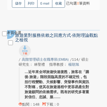
已勾選
0
筆資料
儲存
列印
E-mail
收藏
本頁全選
1
旅遊業對服務依賴之回應方式-依附理論觀點
之檢視
/
高階管理碩士在職專班(EMBA)
/114/ 碩士
研究生： 林聖禮
指導教授：
楊朝旭
近年來全球旅遊快速復甦，旅客在「購
後-旅遊」階段面臨高度的不確定性，包
括行程變動、天候影響、突發事件與資訊
不對稱，使其在旅遊過程中更容易產生對
旅遊顧問的依賴需求。既有的研究多著重
於信任、忠誠、服...
點閱：148
下載：0