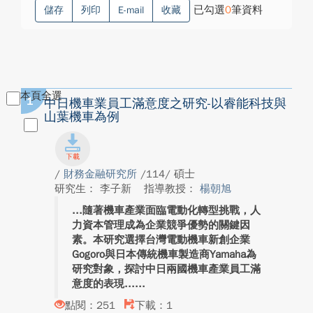
已勾選
0
筆資料
儲存
列印
E-mail
收藏
本頁全選
1
中日機車業員工滿意度之研究-以睿能科技與
山葉機車為例
/
財務金融研究所
/114/ 碩士
研究生： 李子新
指導教授：
楊朝旭
隨著機車產業面臨電動化轉型挑戰，人
力資本管理成為企業競爭優勢的關鍵因
素。本研究選擇台灣電動機車新創企業
Gogoro與日本傳統機車製造商Yamaha為
研究對象，探討中日兩國機車產業員工滿
意度的表現...
點閱：251
下載：1