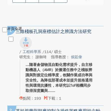
本頁全選
1
三維棧板孔洞座標估計之辨識方法研究
/
工程科學系
/114/ 碩士
研究生： 謝御琦
指導教授：
侯廷偉
隨著倉儲物流自動化需求提升，自主移
動機器人（AMR）於搬運任務中之棧板辨
識與對接定位精準度，攸關作業成功率與
安全性。為降低部署成本並提升規格通用
性與環境抗擾性，本研究以ToF相機同步
取得深度圖與...
點閱：193
下載：1
2