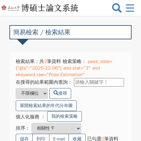
選
單
切
換
簡易檢索 / 檢索結果
檢索結果：共
2
筆資料 檢索策略：
pass_date=
{"gte":"2025-12-06"} and stat="3" and
ekeyword.raw="Pose Estimation"
在搜尋的結果範圍內查詢：
搜尋
展開檢索結果的年代分布圖
我的檢索策略
個人化服務
：
排序：
已勾選
0
筆資料
儲存
列印
E-mail
收藏