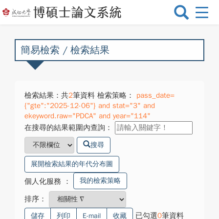
選
單
切
換
簡易檢索 / 檢索結果
檢索結果：共
2
筆資料 檢索策略：
pass_date=
{"gte":"2025-12-06"} and stat="3" and
ekeyword.raw="PDCA" and year="114"
在搜尋的結果範圍內查詢：
搜尋
展開檢索結果的年代分布圖
我的檢索策略
個人化服務
：
排序：
已勾選
0
筆資料
儲存
列印
E-mail
收藏