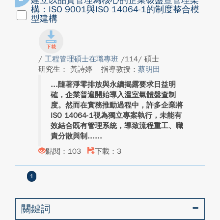
建立以品質管理為核心的企業碳盤查管理架
構：ISO 9001與ISO 14064-1的制度整合模
型建構
/
工程管理碩士在職專班
/114/ 碩士
研究生： 黃詩婷
指導教授：
​蔡明田
隨著淨零排放與永續揭露要求日益明
確，企業普遍開始導入溫室氣體盤查制
度。然而在實務推動過程中，許多企業將
ISO 14064-1視為獨立專案執行，未能有
效結合既有管理系統，導致流程重工、職
責分散與制...
點閱：103
下載：3
1
關鍵詞